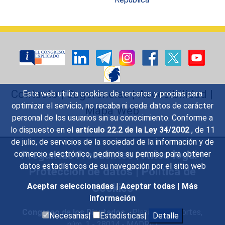
Contacto
|
Sugerencias
|
Accesibilidad
|
Esta web utiliza cookies de terceros y propias para
optimizar el servicio, no recaba ni cede datos de carácter
Mapa Web
personal de los usuarios sin su conocimiento. Conforme a
lo dispuesto en el
artículo 22.2 de la Ley 34/2002
, de 11
de julio, de servicios de la sociedad de la información y de
Preguntas Frecuentes
|
Aviso legal
|
comercio electrónico, pedimos su permiso para obtener
datos estadísticos de su navegación por el sitio web
Protección de datos
|
Política de
Cookies
Aceptar seleccionadas
|
Aceptar todas
|
Más
información
Congreso de los Diputados
- Plaza de las Cortes,
Necesarias|
Estadísticas|
Detalle
núm. 1 - 28014 - MADRID