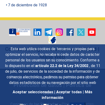
7 de diciembre de 1928
Contacto
|
Sugerencias
|
Accesibilidad
|
Esta web utiliza cookies de terceros y propias para
optimizar el servicio, no recaba ni cede datos de carácter
Mapa Web
personal de los usuarios sin su conocimiento. Conforme a
lo dispuesto en el
artículo 22.2 de la Ley 34/2002
, de 11
de julio, de servicios de la sociedad de la información y de
Preguntas Frecuentes
|
Aviso legal
|
comercio electrónico, pedimos su permiso para obtener
datos estadísticos de su navegación por el sitio web
Protección de datos
|
Política de
Cookies
Aceptar seleccionadas
|
Aceptar todas
|
Más
información
Congreso de los Diputados
- Plaza de las Cortes,