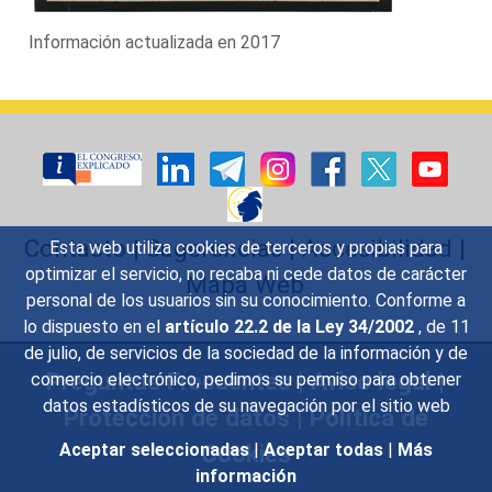
Información actualizada en 2017
Contacto
|
Sugerencias
|
Accesibilidad
|
Esta web utiliza cookies de terceros y propias para
optimizar el servicio, no recaba ni cede datos de carácter
Mapa Web
personal de los usuarios sin su conocimiento. Conforme a
lo dispuesto en el
artículo 22.2 de la Ley 34/2002
, de 11
de julio, de servicios de la sociedad de la información y de
Preguntas Frecuentes
|
Aviso legal
|
comercio electrónico, pedimos su permiso para obtener
datos estadísticos de su navegación por el sitio web
Protección de datos
|
Política de
Cookies
Aceptar seleccionadas
|
Aceptar todas
|
Más
información