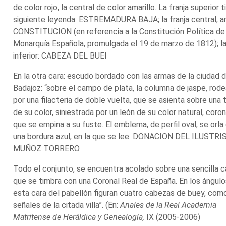
de color rojo, la central de color amarillo. La franja superior t
siguiente leyenda: ESTREMADURA BAJA; la franja central, am
CONSTITUCION (en referencia a la Constitución Política de 
Monarquía Española, promulgada el 19 de marzo de 1812); la
inferior: CABEZA DEL BUEI
En la otra cara: escudo bordado con las armas de la ciudad 
Badajoz: “sobre el campo de plata, la columna de jaspe, rod
por una filacteria de doble vuelta, que se asienta sobre una 
de su color, siniestrada por un león de su color natural, coro
que se empina a su fuste. El emblema, de perfil oval, se orla
una bordura azul, en la que se lee: DONACION DEL ILUSTR
MUÑOZ TORRERO.
Todo el conjunto, se encuentra acolado sobre una sencilla c
que se timbra con una Coronal Real de España. En los ángul
esta cara del pabellón figuran cuatro cabezas de buey, com
señales de la citada villa”. (En:
Anales de la Real Academia
Matritense de Heráldica y Genealogía,
IX (2005-2006)