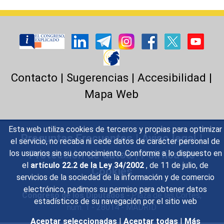
Contacto
|
Sugerencias
|
Accesibilidad
|
Mapa Web
Esta web utiliza cookies de terceros y propias para optimizar
Preguntas Frecuentes
|
Aviso legal
|
el servicio, no recaba ni cede datos de carácter personal de
Protección de datos
|
Política de
los usuarios sin su conocimiento. Conforme a lo dispuesto en
el
artículo 22.2 de la Ley 34/2002
, de 11 de julio, de
Cookies
servicios de la sociedad de la información y de comercio
electrónico, pedimos su permiso para obtener datos
Congreso de los Diputados
- Plaza de las Cortes,
estadísticos de su navegación por el sitio web
núm. 1 - 28014 - MADRID
Aceptar seleccionadas
|
Aceptar todas
|
Más