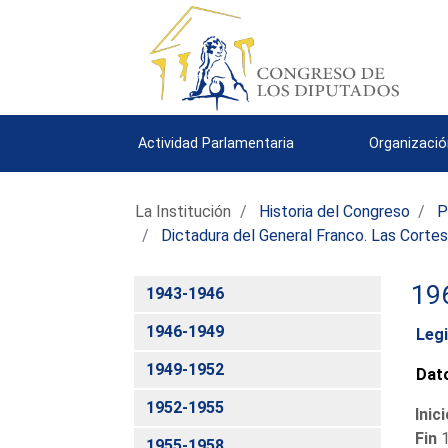
Actividad Parlamentaria
Organizació
La Institución
Historia del Congreso
P
Dictadura del General Franco. Las Corte
19
1943-1946
1946-1949
Legi
1949-1952
Dato
1952-1955
Inic
Fin
1
1955-1958