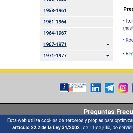
Pre
1958-1961
Itu
1961-1964
(has
1964-1967
Rod
Alternar
1967-1971
Reg
Alternar
1971-1977
Preguntas Frec
Esta web utiliza cookies de terceros y propias para optimiza
Congr
artículo 22.2 de la Ley 34/2002
, de 11 de julio, de serv