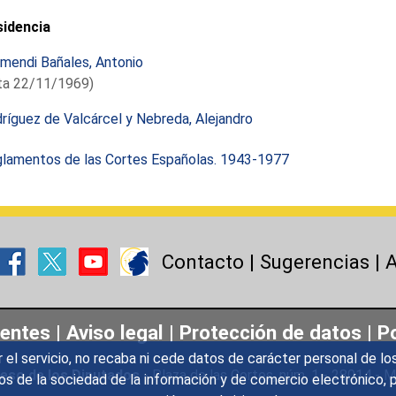
sidencia
rmendi Bañales, Antonio
ta 22/11/1969)
ríguez de Valcárcel y Nebreda, Alejandro
lamentos de las Cortes Españolas. 1943-1977
Contacto
|
Sugerencias
|
A
uentes
|
Aviso legal
|
Protección de datos
|
Po
r el servicio, no recaba ni cede datos de carácter personal de lo
eso de los Diputados
- Plaza de las Cortes, núm. 1 - 28014 -
icios de la sociedad de la información y de comercio electrónic