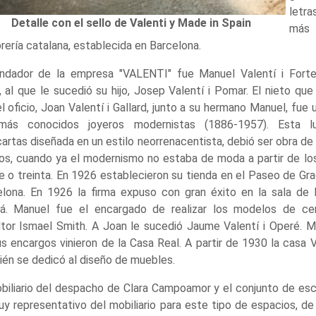
letra
Detalle con el sello de Valenti y Made in Spain
más 
rería catalana, establecida en Barcelona.
undador de la empresa "VALENTI" fue Manuel Valentí i Fort
 al que le sucedió su hijo, Josep Valentí i Pomar. El nieto que 
l oficio, Joan Valentí i Gallard, junto a su hermano Manuel, fue 
más conocidos joyeros modernistas (1886-1957). Esta l
artas diseñada en un estilo neorrenacentista, debió ser obra de
os, cuando ya el modernismo no estaba de moda a partir de lo
e o treinta. En 1926 establecieron su tienda en el Paseo de Gra
elona. En 1926 la firma expuso con gran éxito en la sala de 
lá. Manuel fue el encargado de realizar los modelos de ce
ltor Ismael Smith. A Joan le sucedió Jaume Valentí i Operé. 
s encargos vinieron de la Casa Real. A partir de 1930 la casa V
én se dedicó al diseño de muebles.
biliario del despacho de Clara Campoamor y el conjunto de escr
y representativo del mobiliario para este tipo de espacios, d