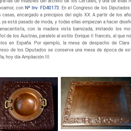
rafías de muebles del archivo de los Certales, y una de ellas 
oamor, con
Nº Inv. FD40173
. En el Congreso de los Diputados
 casas, encargado a principios del siglo XX. A partir de los añ
 ya está pasado de moda, y todas ellas empiezan a hacer diseños
renacentista, con la madera vista barnizada, imitando los mo
ol de los Austrias, paralelo al estilo Enrique II francés, al que 
los en España. Por ejemplo, la mesa de despacho de Clara 
reso de los Diputados se conserva una mesa de época de este
a, hoy día Ampliación III.