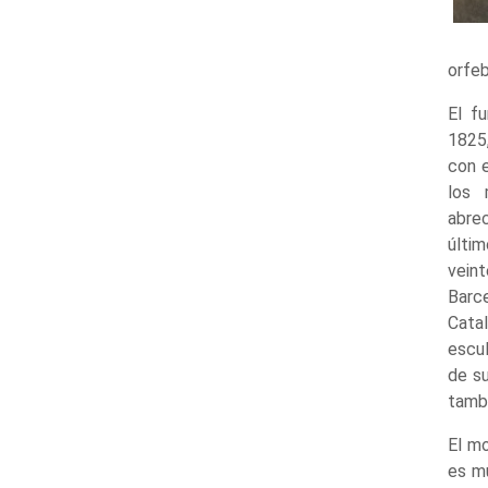
orfeb
El f
1825,
con e
los 
abrec
últim
veint
Barc
Cata
escu
de su
tambi
El mo
es mu