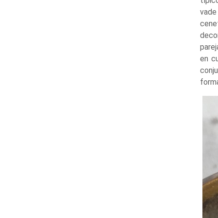
típic
vade 
cenef
decor
parej
en c
conju
form