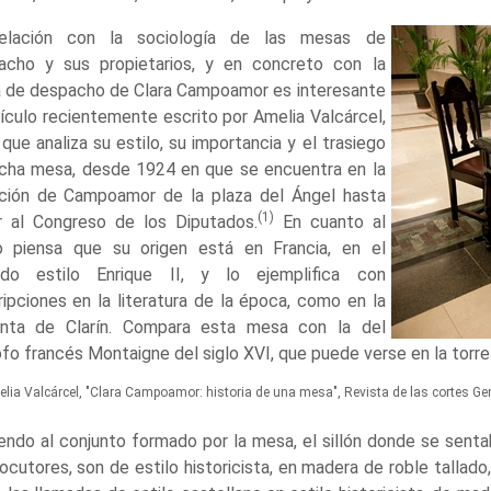
elación con la sociología de las mesas de
acho y sus propietarios, y en concreto con la
 de despacho de Clara Campoamor es interesante
tículo recientemente escrito por Amelia Valcárcel,
 que analiza su estilo, su importancia y el trasiego
icha mesa, desde 1924 en que se encuentra en la
cción de Campoamor de la plaza del Ángel hasta
(1)
ar al Congreso de los Diputados.
En cuanto al
lo piensa que su origen está en Francia, en el
ado estilo Enrique II, y lo ejemplifica con
ipciones en la literatura de la época, como en la
nta de Clarín. Compara esta mesa con la del
ofo francés Montaigne del siglo XVI, que puede verse en la torre 
elia Valcárcel, "Clara Campoamor: historia de una mesa", Revista de las cortes Gen
endo al conjunto formado por la mesa, el sillón donde se senta
locutores, son de estilo historicista, en madera de roble talla