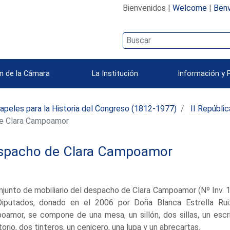
Bienvenidos |
Welcome
|
Benv
n de la Cámara
La Institución
Información y 
apeles para la Historia del Congreso (1812-1977)
II Repúbli
e Clara Campoamor
spacho de Clara Campoamor
njunto de mobiliario del despacho de Clara Campoamor (Nº Inv.
Diputados, donado en el 2006 por Doña Blanca Estrella Rui
oamor, se compone de una mesa, un sillón, dos sillas, un esc
torio, dos tinteros, un cenicero, una lupa y un abrecartas.