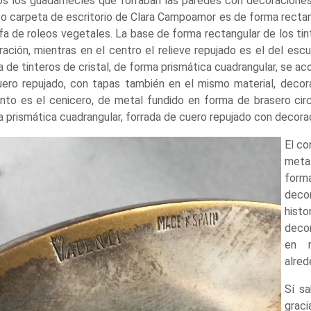
os los guadamecíes que forraban las paredes con decoraciones 
o carpeta de escritorio de Clara Campoamor es de forma rectan
a de roleos vegetales. La base de forma rectangular de los ti
ación, mientras en el centro el relieve repujado es el del escu
a de tinteros de cristal, de forma prismática cuadrangular, se a
uero repujado, con tapas también en el mismo material, deco
nto es el cenicero, de metal fundido en forma de brasero cir
a prismática cuadrangular, forrada de cuero repujado con dec
El co
metal
for
deco
histo
decor
en r
alred
Sí sa
graci