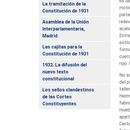
es de
La tramitación de la
motiv
Constitución de 1931
parte
reli
Asamblea de la Unión
acana
Interparlamentaria,
Entre
Madrid
estil
Las cajitas para la
forma
Constitución de 1931
cuero
rojo.
1932. La difusión del
nuevo texto
No sa
constitucional
del p
tall
Los sellos clandestinos
Herm
de las Cortes
fabri
Constituyentes
muebl
apar
Cert