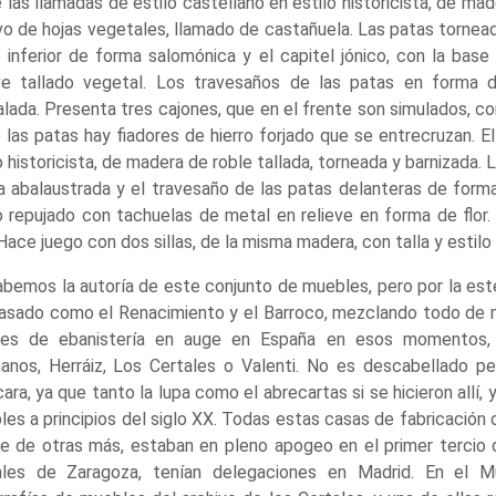
 las llamadas de estilo castellano en estilo historicista, de ma
o de hojas vegetales, llamado de castañuela. Las patas tornea
 inferior de forma salomónica y el capitel jónico, con la bas
eve tallado vegetal. Los travesaños de las patas en forma d
lada. Presenta tres cajones, que en el frente son simulados, co
 las patas hay fiadores de hierro forjado que se entrecruzan. El
o historicista, de madera de roble tallada, torneada y barnizada
 abalaustrada y el travesaño de las patas delanteras de forma
 repujado con tachuelas de metal en relieve en forma de flor.
 Hace juego con dos sillas, de la misma madera, con talla y estilo s
bemos la autoría de este conjunto de muebles, pero por la esté
asado como el Renacimiento y el Barroco, mezclando todo de ma
eres de ebanistería en auge en España en esos momentos, 
anos, Herráiz, Los Certales o Valenti. No es descabellado pe
cara, ya que tanto la lupa como el abrecartas si se hicieron all
es a principios del siglo XX. Todas estas casas de fabricación
te de otras más, estaban en pleno apogeo en el primer tercio
ales de Zaragoza, tenían delegaciones en Madrid. En el 