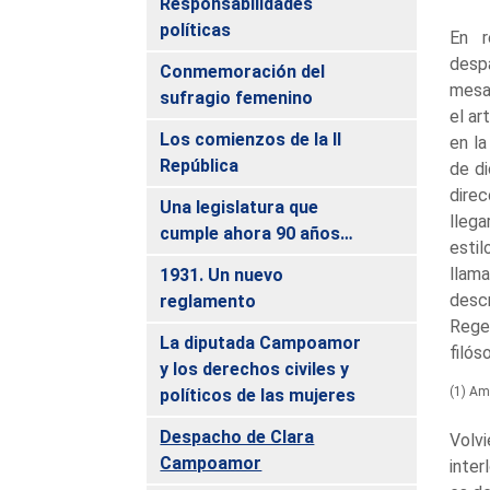
Responsabilidades
políticas
En r
desp
Conmemoración del
mesa
sufragio femenino
el ar
Los comienzos de la II
en la
República
de d
dire
Una legislatura que
lleg
cumple ahora 90 años…
esti
llam
1931. Un nuevo
descr
reglamento
Rege
La diputada Campoamor
filós
y los derechos civiles y
(1) Am
políticos de las mujeres
Despacho de Clara
Volvi
Campoamor
inter