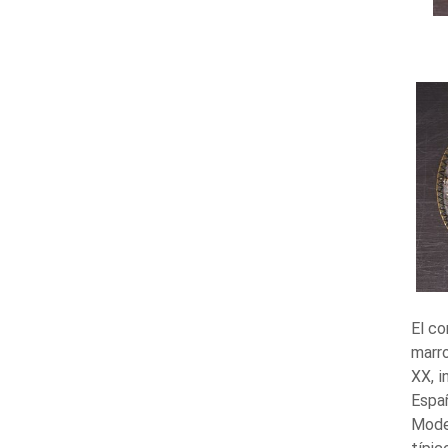
El co
marro
XX, i
Espa
Moder