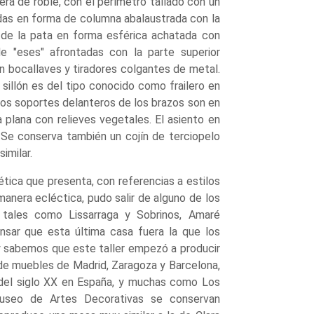
dera de roble, con el perímetro tallado con un
das en forma de columna abalaustrada con la
e de la pata en forma esférica achatada con
e "eses" afrontadas con la parte superior
n bocallaves y tiradores colgantes de metal.
 sillón es del tipo conocido como frailero en
. Los soportes delanteros de los brazos son en
 plana con relieves vegetales. El asiento en
 Se conserva también un cojín de terciopelo
imilar.
tica que presenta, con referencias a estilos
nera ecléctica, pudo salir de alguno de los
tales como Lissarraga y Sobrinos, Amaré
nsar que esta última casa fuera la que los
í, y sabemos que este taller empezó a producir
 de muebles de Madrid, Zaragoza y Barcelona,
 del siglo XX en España, y muchas como Los
Museo de Artes Decorativas se conservan