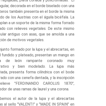
repujadas, plata corlada y policromadas. El
gular, decorada en el borde biselado con una
nteros también presenta en el borde la misma
do de los Austrias con el águila bicéfala. La
coplan a un soporte de la misma forma forrado
rado con relieves vegetales. De este mismo
cular antiguo con asas, que se amolda a una
oración de motivos vegetales.
njunto formado por la lupa y el abrecartas, en
 fundido y plateado, presentan un mango en
ma de león rampante coronado muy
rativo y bien modelado. La lupa más
riada, presenta forma cilíndrica con el bode
ado con una cenefa dentada, y la inscripción
elieve "FERDINANDO CAROLUS 1870",
edor de unas ramas de laurel y una corona.
bemos el autor de la lupa y el abrecartas
as al sello "VALENTI" y "MADE IN SPAIN" en