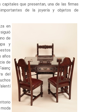
s capitales que presentan, una de las firmas
importantes de la joyería y objetos de
eza en
siguió
uno de
upa y
 estos
s años
cia de
Faianç
ra del
Muchos
alentí
itorio
e moda