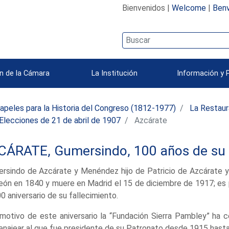
Bienvenidos |
Welcome
|
Benv
n de la Cámara
La Institución
Información y 
apeles para la Historia del Congreso (1812-1977)
La Restaur
Elecciones de 21 de abril de 1907
Azcárate
CÁRATE, Gumersindo, 100 años de su
rsindo de Azcárate y Menéndez hijo de Patricio de Azcárate 
eón en 1840 y muere en Madrid el 15 de diciembre de 1917; es p
00 aniversario de su fallecimiento.
motivo de este aniversario la “Fundación Sierra Pambley” ha 
najear al que fue presidente de su Patronato desde 1915 hasta 