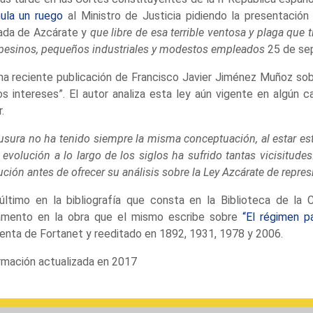
ula un ruego
al Ministro de Justicia pidiendo la presentació
ada de Azcárate y
que libre de esa terrible ventosa y plaga que
esinos, pequeños industriales y modestos empleados
25 de se
na reciente publicación de Francisco Javier Jiménez Muñoz sobre
os intereses”. El autor analiza esta ley aún vigente en algún
.
usura no ha tenido siempre la misma conceptuación, al estar est
 evolución a lo largo de los siglos ha sufrido tantas vicisitudes
ución antes de ofrecer su análisis sobre la Ley Azcárate de repres
último en la bibliografía que consta en la Biblioteca de la
amento en la obra que el mismo escribe sobre
“El régimen p
enta de Fortanet y reeditado en 1892, 1931, 1978 y 2006.
rmación actualizada en 2017