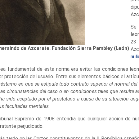
dip
Azc
Se 
leo
23 
ersindo de Azcarate. Fundación Sierra Pambley (León)
Azc
nul
dea fundamental de esta norma era evitar las condiciones leon
r protección del usuario. Entre sus elementos básicos el artíc
réstamo en que se estipule todo contrato superior al normal de
las circunstancias del caso o en condiciones tales que resulte 
ha sido aceptado por el prestatario a causa de su situación angu
us facultades mentales.
ribunal Supremo de 1908 entendía que cualquier acción de nuli
ratante perjudicado.
ás tarde en las Cortes constituyentes de la II República españo