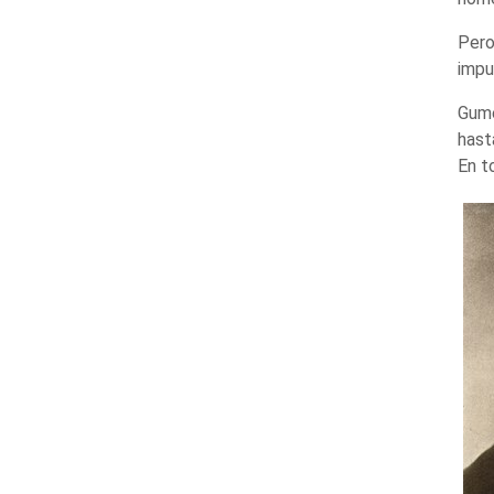
Pero
impu
Gume
hast
En t