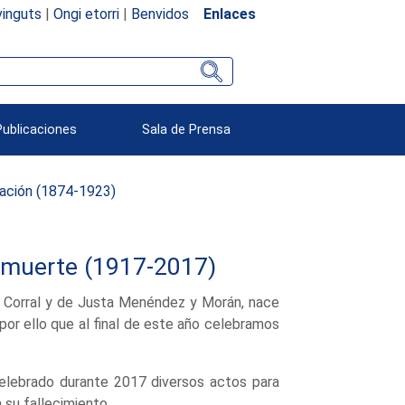
inguts
|
Ongi etorri
|
Benvidos
Enlaces
Publicaciones
Sala de Prensa
ación (1874-1923)
 muerte (1917-2017)
y Corral y de Justa Menéndez y Morán, nace
or ello que al final de este año celebramos
celebrado durante 2017 diversos actos para
su fallecimiento.