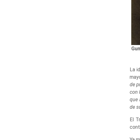
Gum
La i
mayo
de p
con 
que 
de s
El T
cont
Ya m