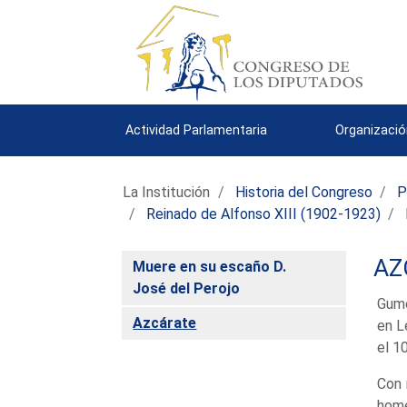
Actividad Parlamentaria
Organizació
La Institución
Historia del Congreso
P
Reinado de Alfonso XIII (1902-1923)
AZ
Muere en su escaño D.
José del Perojo
Gume
Azcárate
en L
el 1
Con 
home