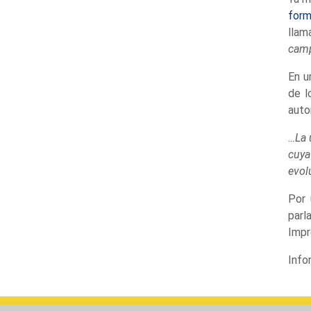
form
llam
camp
En u
de l
autor
…La 
cuya
evol
Por 
parl
Impr
Info