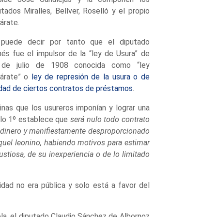
utados Miralles, Bellver, Roselló y el propio
árate.
puede decir por tanto que el diputado
nés fue el impulsor de la “ley de Usura” de
de julio de 1908 conocida como “ley
árate” o
ley de represión de la usura o de
idad de ciertos contratos de préstamos
.
inas que los usureros imponían y lograr una
ulo 1º establece que
será nulo todo contrato
l dinero y manifiestamente desproporcionado
aquel leonino, habiendo motivos para estimar
stiosa, de su inexperiencia o de lo limitado
dad no era pública y solo está a favor del
la, el diputado Claudio Sánchez de Albornoz