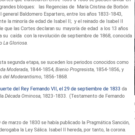
grandes bloques: las Regencias de María Cristina de Borbón
l general Baldomero Espartero, entre los años 1833-1843,
nte la minoría de edad de Isabel II; y el reinado de Isabel II
e que las Cortes declaran su mayoría de edad a los 13 años
a su caída con la revolución de septiembre de 1868, conocida
o
La Gloriosa
.
sta segunda etapa, se suceden los periodos conocidos como
ada Moderada
, 1844-1854,
Bienio Progresista
, 1854-1856, y
is del Moderantismo
, 1856-1868.
uerte del Rey Fernando VII, el 29 de septiembre de 1833
da
 la
Década Ominosa
, 1823-1833. (Testamento de Fernando
9 de marzo de 1830 se había publicado la Pragmática Sanción,
derogaba la Ley Sálica. Isabel II hereda, por tanto, la corona.