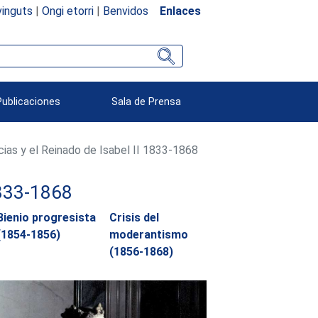
inguts
|
Ongi etorri
|
Benvidos
Enlaces
Publicaciones
Sala de Prensa
ias y el Reinado de Isabel II 1833-1868
1833-1868
Bienio progresista
Crisis del
(1854-1856)
moderantismo
(1856-1868)