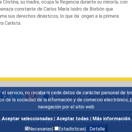
a Cristina, su madre, ocupa la Regencia durante su minoría, con
menaza constante de Carlos María Isidro de Borbón que
ama sus derechos dinásticos, lo que da origen a la primera
a Carlista.
r el servicio, no recaba ni cede datos de carácter personal de lo
Contacto
|
Sugerencias
|
A
icios de la sociedad de la información y de comercio electrónic
navegación por el sitio web
uentes
|
Aviso legal
|
Protección de datos
|
Po
Aceptar seleccionadas
|
Aceptar todas
|
Más información
Necesarias|
Estadísticas|
Detalle