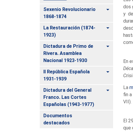
dos 
Alternar
Sexenio Revolucionario
y de
1868-1874
dura
Alternar
La Restauración (1874-
desd
1923)
hast
com
Alternar
Dictadura de Primo de
Rivera. Asamblea
Nacional 1923-1930
En e
Déc
Alternar
II República Española
Cris
1931-1939
La
m
Alternar
Dictadura del General
fin a
Franco. Las Cortes
VII).
Españolas (1943-1977)
Documentos
El 2
destacados
que 