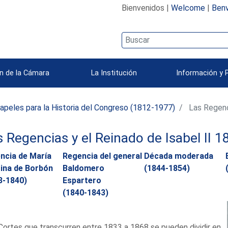
Bienvenidos |
Welcome
|
Benv
n de la Cámara
La Institución
Información y 
apeles para la Historia del Congreso (1812-1977)
Las Regenc
s Regencias y el Reinado de Isabel II 
ncia de María
Regencia del general
Década moderada
tina de Borbón
Baldomero
(1844-1854)
3-1840)
Espartero
(1840-1843)
Cortes que transcurren entre 1833 a 1868 se pueden dividir en