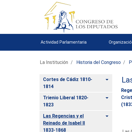
Actividad Parlamentaria
Organizació
La Institución
Historia del Congreso
P
La
Alternar
Cortes de Cádiz 1810-
1814
Rege
Alternar
Cris
Trienio Liberal 1820-
(183
1823
Alternar
Las Regencias y el
Reinado de Isabel II
1833-1868
Las 