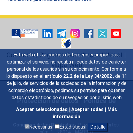
Contacto
|
Sugerencias
|
Accesibilidad
|
Esta web utiliza cookies de terceros y propias para
optimizar el servicio, no recaba ni cede datos de carácter
Mapa Web
personal de los usuarios sin su conocimiento. Conforme a
lo dispuesto en el
artículo 22.2 de la Ley 34/2002
, de 11
de julio, de servicios de la sociedad de la información y de
Preguntas Frecuentes
|
Aviso legal
|
comercio electrónico, pedimos su permiso para obtener
datos estadísticos de su navegación por el sitio web
Protección de datos
|
Política de
Cookies
Aceptar seleccionadas
|
Aceptar todas
|
Más
información
Congreso de los Diputados
- Plaza de las Cortes,
Necesarias|
Estadísticas|
Detalle
núm. 1 - 28014 - MADRID