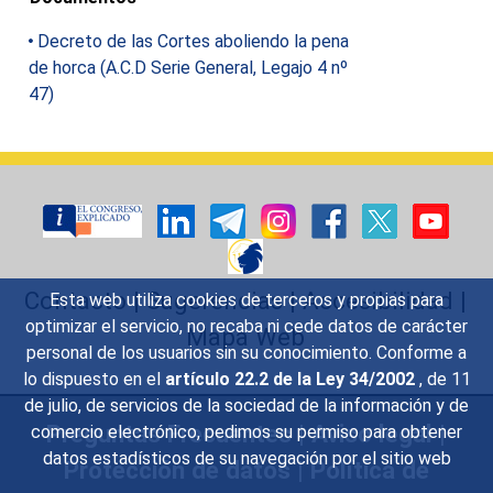
Decreto de las Cortes aboliendo la pena
de horca (A.C.D Serie General, Legajo 4 nº
47)
Contacto
|
Sugerencias
|
Accesibilidad
|
Esta web utiliza cookies de terceros y propias para
optimizar el servicio, no recaba ni cede datos de carácter
Mapa Web
personal de los usuarios sin su conocimiento. Conforme a
lo dispuesto en el
artículo 22.2 de la Ley 34/2002
, de 11
de julio, de servicios de la sociedad de la información y de
Preguntas Frecuentes
|
Aviso legal
|
comercio electrónico, pedimos su permiso para obtener
datos estadísticos de su navegación por el sitio web
Protección de datos
|
Política de