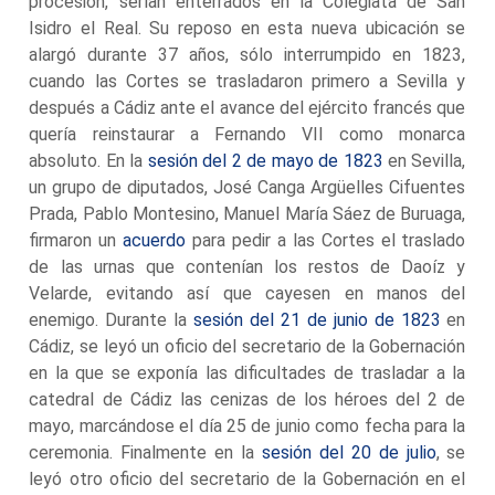
procesión, serían enterrados en la Colegiata de San
Isidro el Real. Su reposo en esta nueva ubicación se
alargó durante 37 años, sólo interrumpido en 1823,
cuando las Cortes se trasladaron primero a Sevilla y
después a Cádiz ante el avance del ejército francés que
quería reinstaurar a Fernando VII como monarca
absoluto. En la
sesión del 2 de mayo de 1823
en Sevilla,
un grupo de diputados, José Canga Argüelles Cifuentes
Prada, Pablo Montesino, Manuel María Sáez de Buruaga,
firmaron un
acuerdo
para pedir a las Cortes el traslado
de las urnas que contenían los restos de Daoíz y
Velarde, evitando así que cayesen en manos del
enemigo. Durante la
sesión del 21 de junio de 1823
en
Cádiz, se leyó un oficio del secretario de la Gobernación
en la que se exponía las dificultades de trasladar a la
catedral de Cádiz las cenizas de los héroes del 2 de
mayo, marcándose el día 25 de junio como fecha para la
ceremonia. Finalmente en la
sesión del 20 de julio
, se
leyó otro oficio del secretario de la Gobernación en el