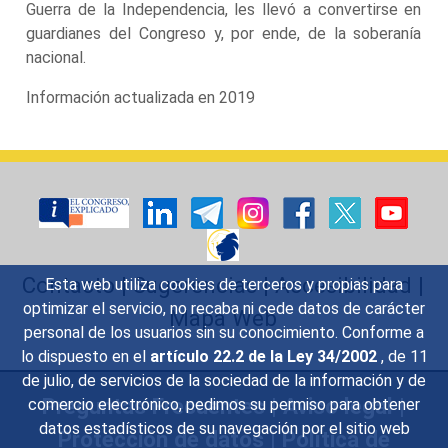
Guerra de la Independencia, les llevó a convertirse en
guardianes del Congreso y, por ende, de la soberanía
nacional.
Información actualizada en 2019
Contacto
|
Sugerencias
|
Accesibilidad
|
Esta web utiliza cookies de terceros y propias para
optimizar el servicio, no recaba ni cede datos de carácter
Mapa Web
personal de los usuarios sin su conocimiento. Conforme a
lo dispuesto en el
artículo 22.2 de la Ley 34/2002
, de 11
de julio, de servicios de la sociedad de la información y de
Preguntas Frecuentes
|
Aviso legal
|
comercio electrónico, pedimos su permiso para obtener
datos estadísticos de su navegación por el sitio web
Protección de datos
|
Política de