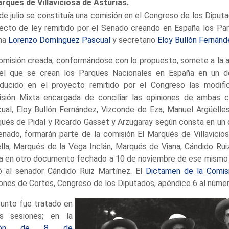
rqués de Villaviciosa de Asturias.
 de julio se constituía una comisión en el Congreso de los Dipu
ecto de ley remitido por el Senado creando en España los Par
ma
Lorenzo Domínguez Pascual
y secretario
Eloy Bullón Fernánd
omisión creada, conformándose con lo propuesto, somete a la 
el que se crean los Parques Nacionales en España en un d
oducido en el proyecto remitido por el Congreso las modifi
sión Mixta encargada de conciliar las opiniones de ambas
ual, Eloy Bullón Fernández, Vizconde de Eza, Manuel Argüelles
ués de Pidal y Ricardo Gasset y Arzugaray según consta en u
enado, formarán parte de la comisión El Marqués de Villavicio
lla, Marqués de la Vega Inclán, Marqués de Viana, Cándido Ru
ra en otro documento fechado a 10 de noviembre de ese mismo 
ió al senador Cándido Ruiz Martínez. El
Dictamen de la Comis
ones de Cortes, Congreso de los Diputados, apéndice 6 al númer
sunto fue tratado en
as sesiones; en la
sión de 8 de