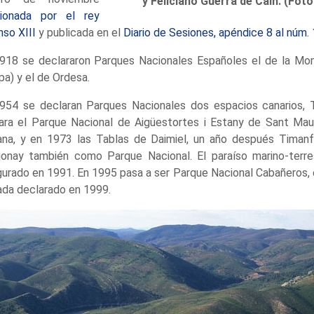
y Feliciano Guerra de Caín. (Fot
cionada por el rey
nso XIII
y publicada en el
Diario de Sesiones, apéndice 8 al núm.
918 se declararon Parques Nacionales Españoles el de la Mo
pa) y el de Ordesa.
954 se declaran Parques Nacionales dos espacios canarios, 
ara el Parque Nacional de Aigüestortes i Estany de Sant Mau
na, y en 1973 las Tablas de Daimiel, un año después Timanf
jonay también como Parque Nacional. El paraíso marino-terre
gurado en 1991. En 1995 pasa a ser Parque Nacional Cabañeros, e
da declarado en 1999.