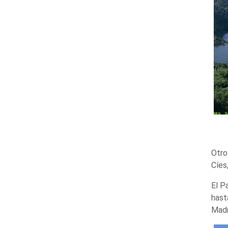
Otro
Cíes
El P
hast
Madr