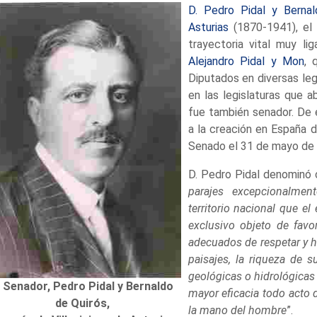
D. Pedro Pidal y Bernal
Asturias
(1870-1941), el i
trayectoria vital muy li
Alejandro Pidal y Mon
, 
Diputados en diversas leg
en las legislaturas que 
fue también senador. De e
a la creación en España 
Senado el 31 de mayo de
D. Pedro Pidal denominó
parajes excepcionalment
territorio nacional que e
exclusivo objeto de fav
adecuados de respetar y h
paisajes, la riqueza de s
geológicas o hidrológicas
l Senador, Pedro Pidal y Bernaldo
mayor eficacia todo acto 
de Quirós,
la mano del hombre
”.