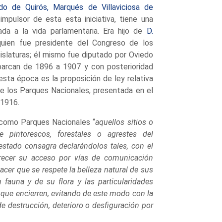
do de Quirós, Marqués de Villaviciosa de
mpulsor de esta esta iniciativa, tiene una
gada a la vida parlamentaria. Era hijo de
D.
quien fue presidente del Congreso de los
islaturas; él mismo fue diputado por Oviedo
abarcan de 1896 a 1907 y con posterioridad
sta época es la proposición de ley relativa
de los Parques Nacionales, presentada en el
 1916.
 como Parques Nacionales “
aquellos sitios o
e pintorescos, forestales o agrestes del
l estado consagra declarándolos tales, con el
orecer su acceso por vías de comunicación
acer que se respete la belleza natural de sus
u fauna y de su flora y las particularidades
 que encierren, evitando de este modo con la
de destrucción, deterioro o desfiguración por