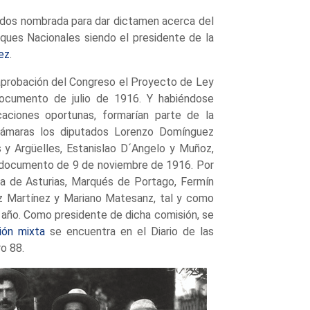
tados nombrada para dar dictamen acerca del
ques Nacionales siendo el presidente de la
ez
.
aprobación del Congreso el Proyecto de Ley
ocumento de julio de 1916. Y habiéndose
caciones oportunas, formarían parte de la
 cámaras los diputados Lorenzo Domínguez
 y Argüelles, Estanislao D´Angelo y Muñoz,
n documento de 9 de noviembre de 1916. Por
sa de Asturias, Marqués de Portago, Fermín
iz Martínez y Mariano Matesanz, tal y como
año. Como presidente de dicha comisión, se
ión mixta
se encuentra en el Diario de las
o 88.