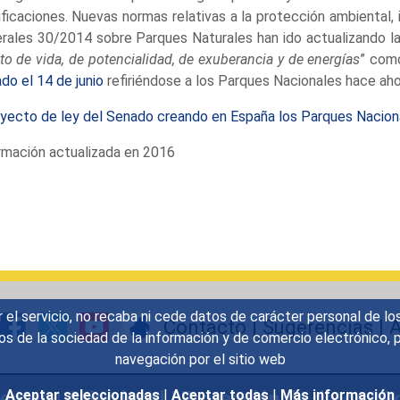
ficaciones. Nuevas normas relativas a la protección ambiental, i
rales 30/2014 sobre Parques Naturales han ido actualizando la l
nto de vida, de potencialidad, de exuberancia y de energías
” como
do el 14 de junio
refiriéndose a los Parques Nacionales hace aho
yecto de ley del Senado creando en España los Parques Nacional
rmación actualizada en 2016
r el servicio, no recaba ni cede datos de carácter personal de lo
Contacto
|
Sugerencias
|
A
icios de la sociedad de la información y de comercio electrónic
navegación por el sitio web
uentes
|
Aviso legal
|
Protección de datos
|
Po
Aceptar seleccionadas
|
Aceptar todas
|
Más información