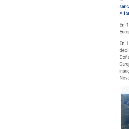
san
Alfo
En 1
Euro
En 1
decl
Doña
Gara
inau
Neva