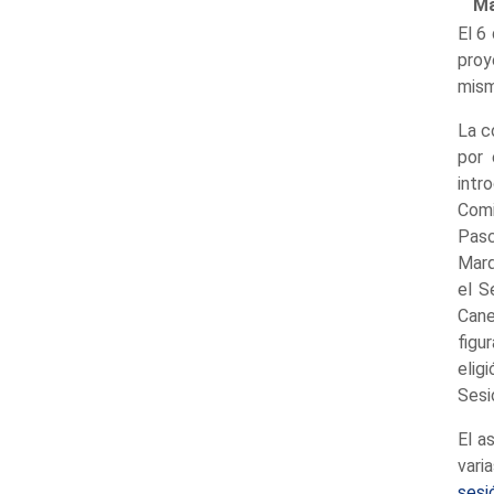
Ma
El 6
proy
mis
La c
por 
intr
Comi
Pasc
Marq
el S
Cane
figu
elig
Sesi
El a
vari
se