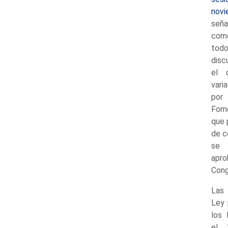
nov
seña
com
todo
disc
el 
var
por 
Fom
que 
de c
se 
apro
Cong
Las 
Ley 
los 
el 