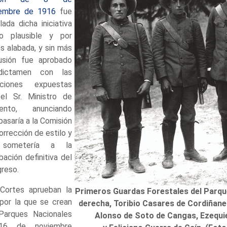
iembre de 1916
fue
lada dicha iniciativa
o plausible y por
s alabada, y sin más
usión fue aprobado
dictamen con las
iaciones expuestas
el Sr. Ministro de
ento, anunciando
pasaría a la Comisión
orrección de estilo y
sometería a la
bación definitiva del
reso.
Cortes aprueban la
Primeros Guardas Forestales del Parqu
por la que se crean
derecha, Toribio Casares de Cordiñan
Parques Nacionales
Alonso de Soto de Cangas, Ezequi
16 de noviembre