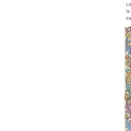
La
la
tr