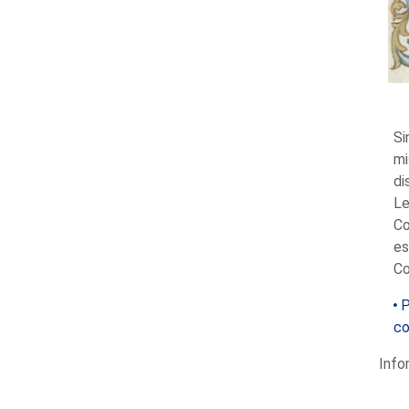
Si
mi
di
Le
Co
es
Co
P
co
Info