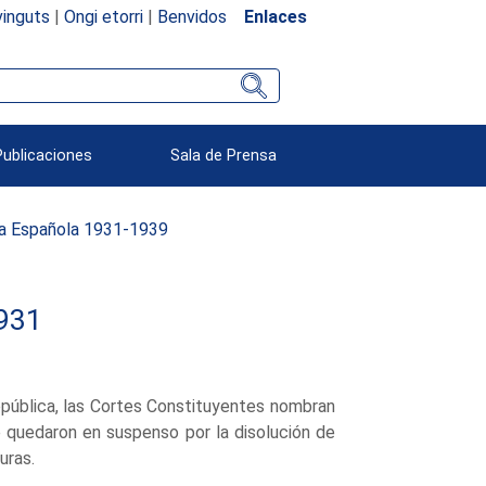
inguts
|
Ongi etorri
|
Benvidos
Enlaces
Publicaciones
Sala de Prensa
ca Española 1931-1939
1931
República, las Cortes Constituyentes nombran
 quedaron en suspenso por la disolución de
uras.