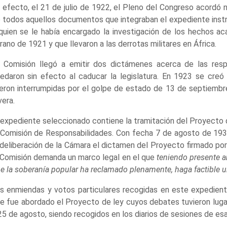
 efecto, el 21 de julio de 1922, el Pleno del Congreso acordó
 todos aquellos documentos que integraban el expediente instru
quien se le había encargado la investigación de los hechos ac
rano de 1921 y que llevaron a las derrotas militares en África.
 Comisión llegó a emitir dos dictámenes acerca de las respo
edaron sin efecto al caducar la legislatura. En 1923 se cre
eron interrumpidas por el golpe de estado de 13 de septiembre
vera.
 expediente seleccionado contiene la tramitación del Proyecto d
 Comisión de Responsabilidades. Con fecha 7 de agosto de 193
 deliberación de la Cámara el dictamen del Proyecto firmado po
 Comisión demanda un marco legal en el que
teniendo presente a
e la soberanía popular ha reclamado plenamente, haga factible un
s enmiendas y votos particulares recogidas en este expediente
e fue abordado el Proyecto de ley cuyos debates tuvieron lugar
25 de agosto, siendo recogidos en los diarios de sesiones de es