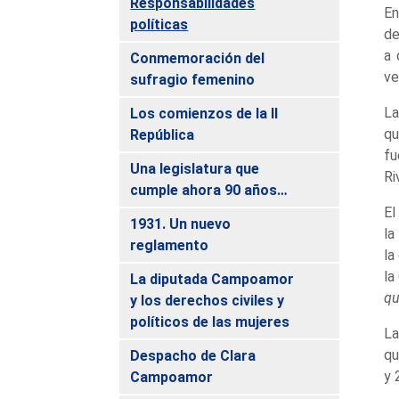
Responsabilidades
En
políticas
de
a 
Conmemoración del
ve
sufragio femenino
La
Los comienzos de la II
qu
República
fu
Una legislatura que
Ri
cumple ahora 90 años…
El
1931. Un nuevo
la
reglamento
la
la
La diputada Campoamor
qu
y los derechos civiles y
políticos de las mujeres
La
qu
Despacho de Clara
y 
Campoamor