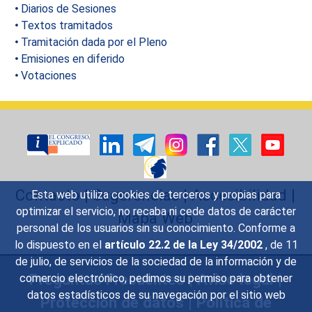
Diarios de Sesiones
Textos tramitados
Tramitación dada por el Pleno
Emisiones en diferido
Votaciones
Contacto
|
Sugerencias
|
Accesibilidad
|
Esta web utiliza cookies de terceros y propias para
optimizar el servicio, no recaba ni cede datos de carácter
Mapa Web
personal de los usuarios sin su conocimiento. Conforme a
lo dispuesto en el
artículo 22.2 de la Ley 34/2002
, de 11
de julio, de servicios de la sociedad de la información y de
Preguntas Frecuentes
|
Aviso legal
|
comercio electrónico, pedimos su permiso para obtener
datos estadísticos de su navegación por el sitio web
Protección de datos
|
Política de