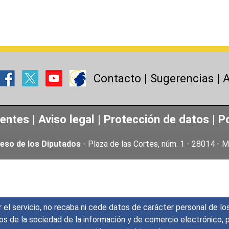
Contacto
|
Sugerencias
|
A
uentes
|
Aviso legal
|
Protección de datos
|
Po
eso de los Diputados
- Plaza de las Cortes, núm. 1 - 28014 -
r el servicio, no recaba ni cede datos de carácter personal de lo
icios de la sociedad de la información y de comercio electrónic