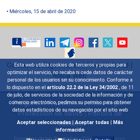
Miércoles, 15 de abril de 2020
Contacto
|
Sugerencias
|
Accesibilidad
|
Esta web utiliza cookies de terceros y propias para
optimizar el servicio, no recaba ni cede datos de carácter
Mapa Web
personal de los usuarios sin su conocimiento. Conforme a
lo dispuesto en el
artículo 22.2 de la Ley 34/2002
, de 11
de julio, de servicios de la sociedad de la información y de
Preguntas Frecuentes
|
Aviso legal
|
comercio electrónico, pedimos su permiso para obtener
datos estadísticos de su navegación por el sitio web
Protección de datos
|
Política de
Cookies
Aceptar seleccionadas
|
Aceptar todas
|
Más
información
Congreso de los Diputados
- Plaza de las Cortes,