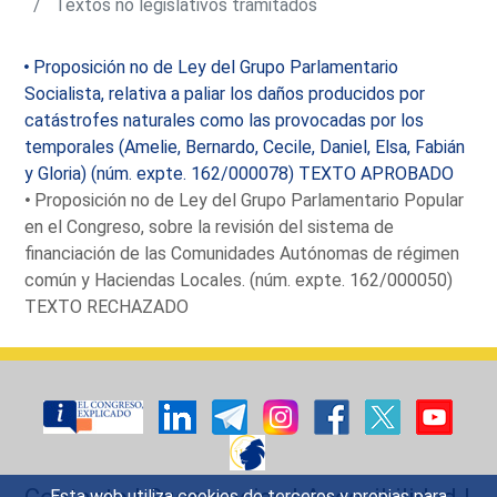
Textos no legislativos tramitados
Proposición no de Ley del Grupo Parlamentario
Socialista, relativa a paliar los daños producidos por
catástrofes naturales como las provocadas por los
temporales (Amelie, Bernardo, Cecile, Daniel, Elsa, Fabián
y Gloria) (núm. expte. 162/000078) TEXTO APROBADO
Proposición no de Ley del Grupo Parlamentario Popular
en el Congreso, sobre la revisión del sistema de
financiación de las Comunidades Autónomas de régimen
común y Haciendas Locales. (núm. expte. 162/000050)
TEXTO RECHAZADO
Contacto
|
Sugerencias
|
Accesibilidad
|
Esta web utiliza cookies de terceros y propias para