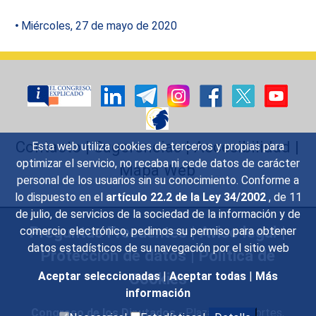
Miércoles, 27 de mayo de 2020
Contacto
|
Sugerencias
|
Accesibilidad
|
Esta web utiliza cookies de terceros y propias para
optimizar el servicio, no recaba ni cede datos de carácter
Mapa Web
personal de los usuarios sin su conocimiento. Conforme a
lo dispuesto en el
artículo 22.2 de la Ley 34/2002
, de 11
de julio, de servicios de la sociedad de la información y de
Preguntas Frecuentes
|
Aviso legal
|
comercio electrónico, pedimos su permiso para obtener
datos estadísticos de su navegación por el sitio web
Protección de datos
|
Política de
Cookies
Aceptar seleccionadas
|
Aceptar todas
|
Más
información
Congreso de los Diputados
- Plaza de las Cortes,