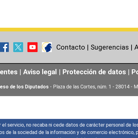
Contacto
|
Sugerencias
|
A
uentes
|
Aviso legal
|
Protección de datos
|
Po
eso de los Diputados
- Plaza de las Cortes, núm. 1 - 28014 -
r el servicio, no recaba ni cede datos de carácter personal de lo
icios de la sociedad de la información y de comercio electrónic