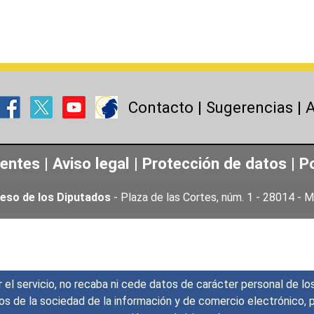
Contacto
|
Sugerencias
|
A
uentes
|
Aviso legal
|
Protección de datos
|
Po
eso de los Diputados
- Plaza de las Cortes, núm. 1 - 28014 -
r el servicio, no recaba ni cede datos de carácter personal de lo
icios de la sociedad de la información y de comercio electrónic