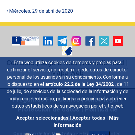
Miércoles, 29 de abril de 2020
Contacto
|
Sugerencias
|
Accesibilidad
|
Esta web utiliza cookies de terceros y propias para
optimizar el servicio, no recaba ni cede datos de carácter
Mapa Web
personal de los usuarios sin su conocimiento. Conforme a
lo dispuesto en el
artículo 22.2 de la Ley 34/2002
, de 11
de julio, de servicios de la sociedad de la información y de
Preguntas Frecuentes
|
Aviso legal
|
comercio electrónico, pedimos su permiso para obtener
datos estadísticos de su navegación por el sitio web
Protección de datos
|
Política de
Cookies
Aceptar seleccionadas
|
Aceptar todas
|
Más
información
Congreso de los Diputados
- Plaza de las Cortes,