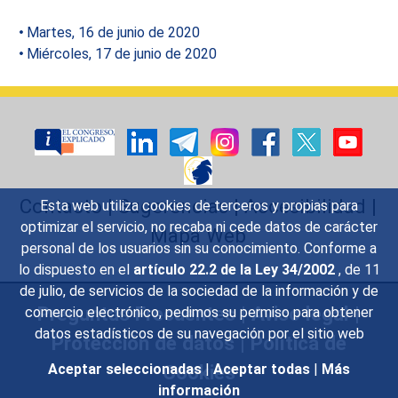
Martes, 16 de junio de 2020
Miércoles, 17 de junio de 2020
Contacto
|
Sugerencias
|
Accesibilidad
|
Esta web utiliza cookies de terceros y propias para
optimizar el servicio, no recaba ni cede datos de carácter
Mapa Web
personal de los usuarios sin su conocimiento. Conforme a
lo dispuesto en el
artículo 22.2 de la Ley 34/2002
, de 11
de julio, de servicios de la sociedad de la información y de
Preguntas Frecuentes
|
Aviso legal
|
comercio electrónico, pedimos su permiso para obtener
datos estadísticos de su navegación por el sitio web
Protección de datos
|
Política de
Cookies
Aceptar seleccionadas
|
Aceptar todas
|
Más
información