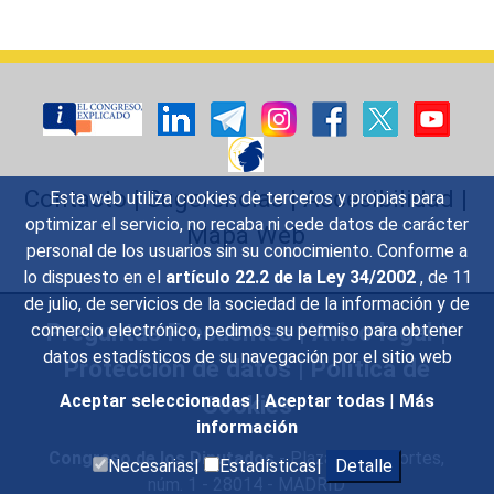
Contacto
|
Sugerencias
|
Accesibilidad
|
Esta web utiliza cookies de terceros y propias para
optimizar el servicio, no recaba ni cede datos de carácter
Mapa Web
personal de los usuarios sin su conocimiento. Conforme a
lo dispuesto en el
artículo 22.2 de la Ley 34/2002
, de 11
de julio, de servicios de la sociedad de la información y de
Preguntas Frecuentes
|
Aviso legal
|
comercio electrónico, pedimos su permiso para obtener
datos estadísticos de su navegación por el sitio web
Protección de datos
|
Política de
Cookies
Aceptar seleccionadas
|
Aceptar todas
|
Más
información
Congreso de los Diputados
- Plaza de las Cortes,
Necesarias|
Estadísticas|
Detalle
núm. 1 - 28014 - MADRID