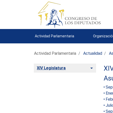
Actividad Parlamentaria
Organizació
Actividad Parlamentaria
Actualidad
As
XIV
Alternar
XIV Legislatura
As
Sep
Ene
Feb
Jul
Sep