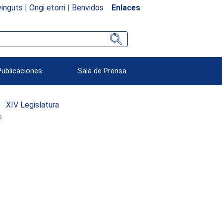
inguts
|
Ongi etorri
|
Benvidos
Enlaces
Publicaciones
Sala de Prensa
XIV Legislatura
s