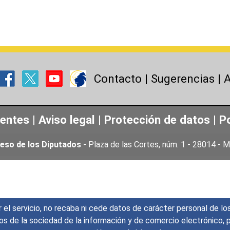
Contacto
|
Sugerencias
|
A
uentes
|
Aviso legal
|
Protección de datos
|
Po
eso de los Diputados
- Plaza de las Cortes, núm. 1 - 28014 -
r el servicio, no recaba ni cede datos de carácter personal de lo
icios de la sociedad de la información y de comercio electrónic