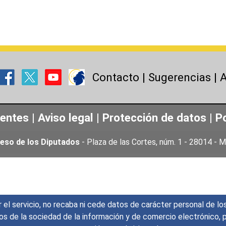
Contacto
|
Sugerencias
|
A
uentes
|
Aviso legal
|
Protección de datos
|
Po
eso de los Diputados
- Plaza de las Cortes, núm. 1 - 28014 -
r el servicio, no recaba ni cede datos de carácter personal de lo
icios de la sociedad de la información y de comercio electrónic