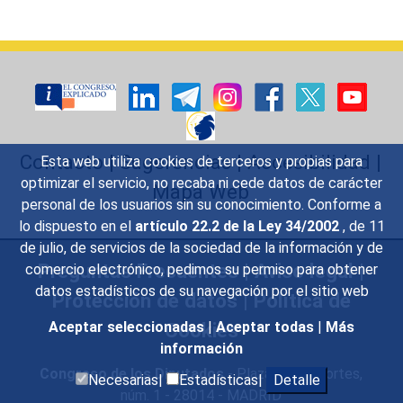
Contacto
|
Sugerencias
|
Accesibilidad
|
Esta web utiliza cookies de terceros y propias para
optimizar el servicio, no recaba ni cede datos de carácter
Mapa Web
personal de los usuarios sin su conocimiento. Conforme a
lo dispuesto en el
artículo 22.2 de la Ley 34/2002
, de 11
de julio, de servicios de la sociedad de la información y de
Preguntas Frecuentes
|
Aviso legal
|
comercio electrónico, pedimos su permiso para obtener
datos estadísticos de su navegación por el sitio web
Protección de datos
|
Política de
Cookies
Aceptar seleccionadas
|
Aceptar todas
|
Más
información
Congreso de los Diputados
- Plaza de las Cortes,
Necesarias|
Estadísticas|
Detalle
núm. 1 - 28014 - MADRID