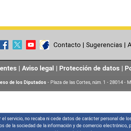
Contacto
|
Sugerencias
|
A
uentes
|
Aviso legal
|
Protección de datos
|
Po
eso de los Diputados
- Plaza de las Cortes, núm. 1 - 28014 -
r el servicio, no recaba ni cede datos de carácter personal de lo
icios de la sociedad de la información y de comercio electrónic