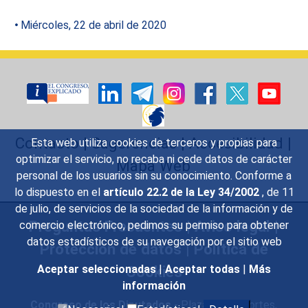
Miércoles, 22 de abril de 2020
Contacto
|
Sugerencias
|
Accesibilidad
|
Esta web utiliza cookies de terceros y propias para
optimizar el servicio, no recaba ni cede datos de carácter
Mapa Web
personal de los usuarios sin su conocimiento. Conforme a
lo dispuesto en el
artículo 22.2 de la Ley 34/2002
, de 11
de julio, de servicios de la sociedad de la información y de
Preguntas Frecuentes
|
Aviso legal
|
comercio electrónico, pedimos su permiso para obtener
datos estadísticos de su navegación por el sitio web
Protección de datos
|
Política de
Cookies
Aceptar seleccionadas
|
Aceptar todas
|
Más
información
Congreso de los Diputados
- Plaza de las Cortes,