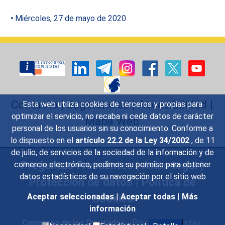
Miércoles, 27 de mayo de 2020
Contacto
|
Sugerencias
|
Accesibilidad
|
Esta web utiliza cookies de terceros y propias para
optimizar el servicio, no recaba ni cede datos de carácter
Mapa Web
personal de los usuarios sin su conocimiento. Conforme a
lo dispuesto en el
artículo 22.2 de la Ley 34/2002
, de 11
de julio, de servicios de la sociedad de la información y de
Preguntas Frecuentes
|
Aviso legal
|
comercio electrónico, pedimos su permiso para obtener
datos estadísticos de su navegación por el sitio web
Protección de datos
|
Política de
Cookies
Aceptar seleccionadas
|
Aceptar todas
|
Más
información
Congreso de los Diputados
- Plaza de las Cortes,