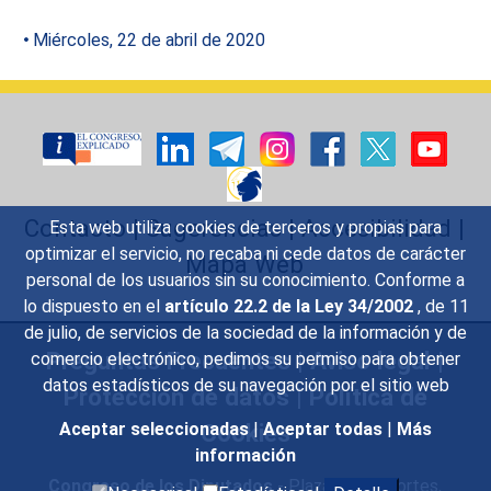
Miércoles, 22 de abril de 2020
Contacto
|
Sugerencias
|
Accesibilidad
|
Esta web utiliza cookies de terceros y propias para
optimizar el servicio, no recaba ni cede datos de carácter
Mapa Web
personal de los usuarios sin su conocimiento. Conforme a
lo dispuesto en el
artículo 22.2 de la Ley 34/2002
, de 11
de julio, de servicios de la sociedad de la información y de
Preguntas Frecuentes
|
Aviso legal
|
comercio electrónico, pedimos su permiso para obtener
datos estadísticos de su navegación por el sitio web
Protección de datos
|
Política de
Cookies
Aceptar seleccionadas
|
Aceptar todas
|
Más
información
Congreso de los Diputados
- Plaza de las Cortes,