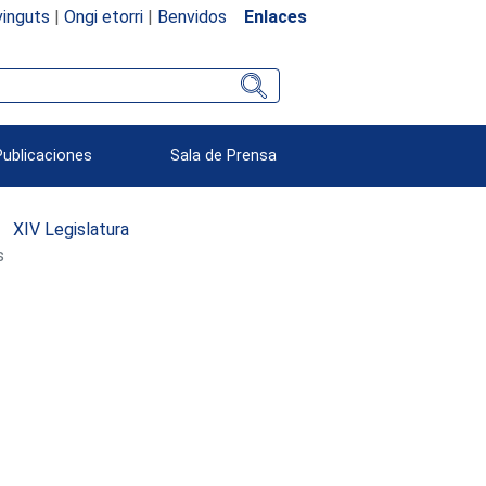
inguts
|
Ongi etorri
|
Benvidos
Enlaces
Publicaciones
Sala de Prensa
XIV Legislatura
s