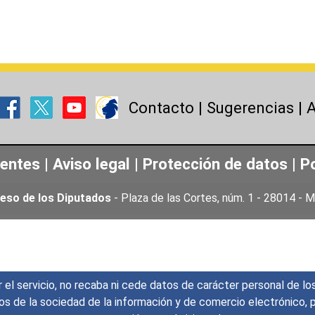
Contacto
|
Sugerencias
|
A
uentes
|
Aviso legal
|
Protección de datos
|
Po
eso de los Diputados
- Plaza de las Cortes, núm. 1 - 28014 -
r el servicio, no recaba ni cede datos de carácter personal de lo
icios de la sociedad de la información y de comercio electrónic