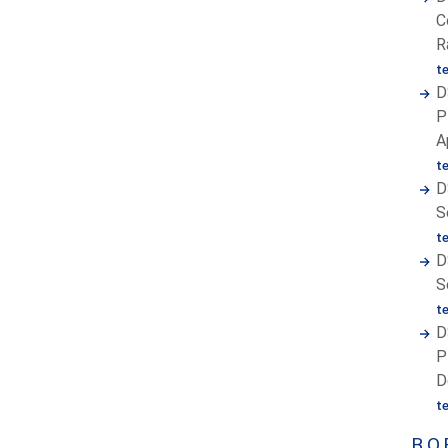
C
R
t
D
P
A
t
D
S
t
D
S
t
D
P
D
t
B.O.