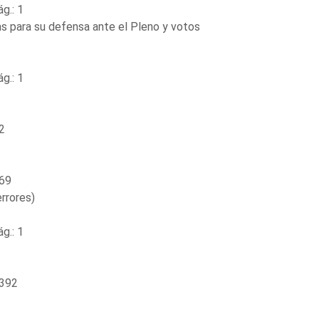
g.: 1
s para su defensa ante el Pleno y votos
g.: 1
2
 69
rrores)
g.: 1
 392