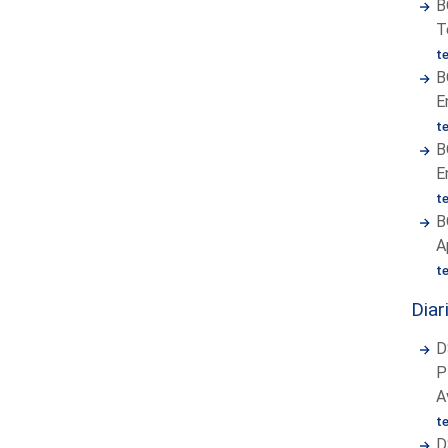
B
T
t
B
E
t
B
E
t
B
A
t
Diar
D
P
A
t
D