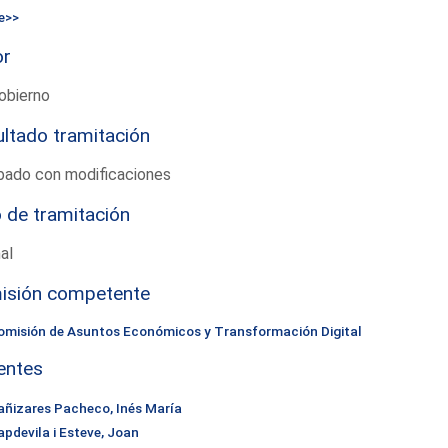
e>>
or
obierno
ltado tramitación
bado con modificaciones
 de tramitación
al
isión competente
omisión de Asuntos Económicos y Transformación Digital
entes
añizares Pacheco, Inés María
apdevila i Esteve, Joan