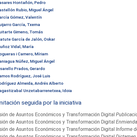
asares Hontañón, Pedro
astellón Rubio, Miguel Ángel
arcía Gómez, Valentín
uijarro García, Txema
uitarte Gimeno, Tomás
atute García de Jalón, Oskar
uñoz Vidal, María
ogueras i Camero, Míriam
aniagua Núñez, Miguel Ángel
isarello Prados, Gerardo
amos Rodríguez, José Luis
odríguez Almeida, Andrés Alberto
agastizabal Unzetabarrenetxea, Idoia
itación seguida por la iniciativa
sión de Asuntos Económicos y Transformación Digital
Publicaci
sión de Asuntos Económicos y Transformación Digital
Enmiend
sión de Asuntos Económicos y Transformación Digital
Informe
d
sión de Asuntos Económicos y Transformación Digital
Dictamen