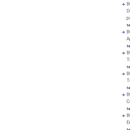
B
D
p
t
B
A
t
B
T
t
B
T
t
B
C
t
B
E
t