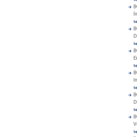
B
Í
t
B
D
t
B
E
t
B
I
t
B
D
t
B
V
t