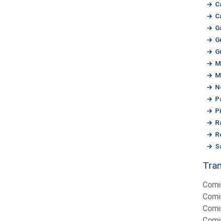
C
C
G
G
G
M
M
N
P
P
R
R
S
Tram
Comi
Comi
Comi
Comi