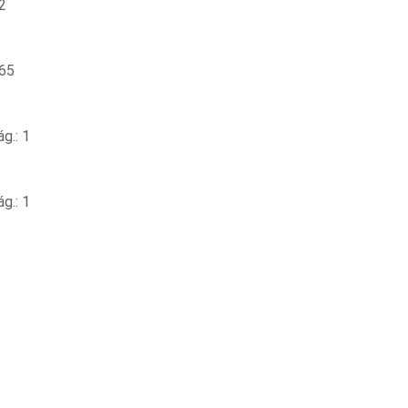
2
 65
g.: 1
g.: 1