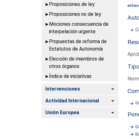
Proposiciones de ley
enlac
Proposiciones no de ley
Aut
Mociones consecuencia de
G
interpelación urgente
Propuestas de reforma de
Resu
Estatutos de Autonomía
Apro
Elección de miembros de
Tipo
otros órganos
Índice de iniciativas
Norm
Alternar
Intervenciones
Com
Alternar
Actividad Internacional
C
Alternar
Unión Europea
Pon
C
C