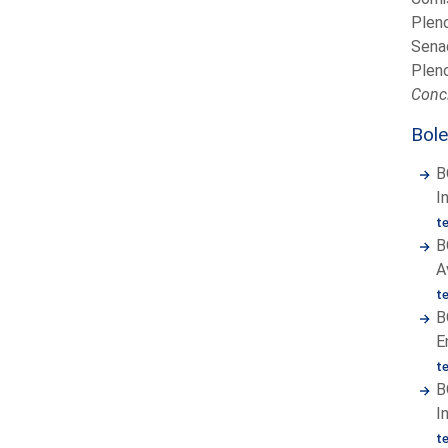
Plen
Sena
Plen
Concl
Bole
B
I
t
B
A
t
B
E
t
B
I
t