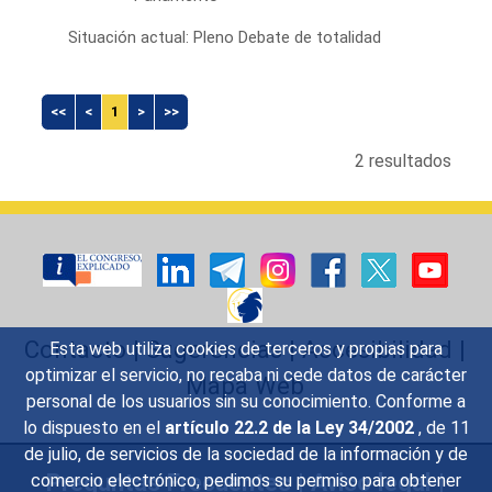
Situación actual: Pleno Debate de totalidad
<<
<
1
>
>>
2 resultados
Contacto
|
Sugerencias
|
Accesibilidad
|
Esta web utiliza cookies de terceros y propias para
optimizar el servicio, no recaba ni cede datos de carácter
Mapa Web
personal de los usuarios sin su conocimiento. Conforme a
lo dispuesto en el
artículo 22.2 de la Ley 34/2002
, de 11
de julio, de servicios de la sociedad de la información y de
Preguntas Frecuentes
|
Aviso legal
|
comercio electrónico, pedimos su permiso para obtener