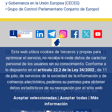
y Gobernanza en la Unión Europea (CECEG)
Grupo de Control Parlamentario Conjunto de Europol
Contacto
|
Sugerencias
|
Accesibilidad
|
Esta web utiliza cookies de terceros y propias para
optimizar el servicio, no recaba ni cede datos de carácter
Mapa Web
personal de los usuarios sin su conocimiento. Conforme a
lo dispuesto en el
artículo 22.2 de la Ley 34/2002
, de 11
de julio, de servicios de la sociedad de la información y de
Preguntas Frecuentes
|
Aviso legal
|
comercio electrónico, pedimos su permiso para obtener
datos estadísticos de su navegación por el sitio web
Protección de datos
|
Política de
Cookies
Aceptar seleccionadas
|
Aceptar todas
|
Más
información
Congreso de los Diputados
- Plaza de las Cortes,