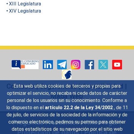
XIII Legislatura
XIV Legislatura
Contacto
|
Sugerencias
|
Accesibilidad
|
Esta web utiliza cookies de terceros y propias para
optimizar el servicio, no recaba ni cede datos de carácter
Mapa Web
personal de los usuarios sin su conocimiento. Conforme a
lo dispuesto en el
artículo 22.2 de la Ley 34/2002
, de 11
de julio, de servicios de la sociedad de la información y de
Preguntas Frecuentes
|
Aviso legal
|
comercio electrónico, pedimos su permiso para obtener
datos estadísticos de su navegación por el sitio web
Protección de datos
|
Política de