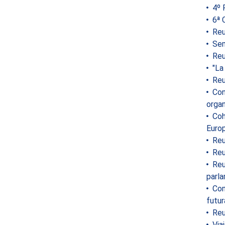
4º 
6ª 
Reu
Sem
Reu
"La 
Reu
Conf
organ
Cohe
Europ
Reun
Reu
Reun
parla
Conf
futur
Reu
Viaj