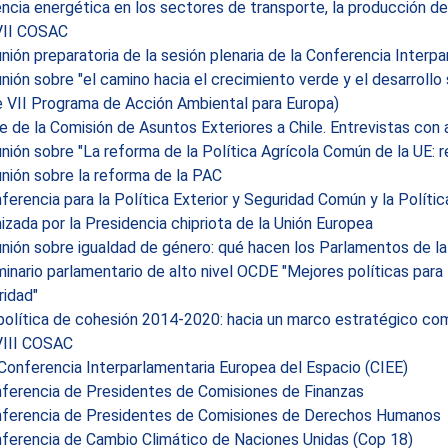
encia energética en los sectores de transporte, la producción de
II COSAC
ión preparatoria de la sesión plenaria de la Conferencia Interp
ión sobre "el camino hacia el crecimiento verde y el desarrollo
 VII Programa de Acción Ambiental para Europa)
e de la Comisión de Asuntos Exteriores a Chile. Entrevistas con 
ión sobre "La reforma de la Política Agrícola Común de la UE: r
nión sobre la reforma de la PAC
erencia para la Política Exterior y Seguridad Común y la Polít
izada por la Presidencia chipriota de la Unión Europea
ión sobre igualdad de género: qué hacen los Parlamentos de la
nario parlamentario de alto nivel OCDE "Mejores políticas para f
ridad"
política de cohesión 2014-2020: hacia un marco estratégico co
III COSAC
onferencia Interparlamentaria Europea del Espacio (CIEE)
ferencia de Presidentes de Comisiones de Finanzas
ferencia de Presidentes de Comisiones de Derechos Humanos
ferencia de Cambio Climático de Naciones Unidas (Cop 18)