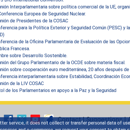
ión Interparlamentaria sobre política comercial de la UE, organ
Conferencia Europea de Seguridad Nuclear.
nión de Presidentes de la COSAC
erencia para la Política Exterior y Seguridad Común (PESC) y 
D)
erencia de la Oficina Parlamentaria de Evaluación de las Opcion
lica Francesa.
bre sobre Desarrollo Sostenible.
ión del Grupo Parlamentario de la OCDE sobre materia fiscal.
nión sobre cooperación euro mediterránea, 20 años después de 
erencia interparlamentaria sobre Estabilidad, Coordinación Eco
nión de la LIV COSAC
ol de los Parlamentarios en apoyo a la Paz y la Seguridad
Contact
|
Suggestions
|
tter service, it does not collect or transfer personal data of u
y services and e-commerce, we request your consent to obtain sta