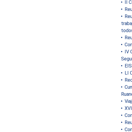
II C
Reu
Reun
traba
todos
Reun
Conf
IV C
Segu
EIS
LI 
Red
Cumb
Ruan
Viaj
XVI 
Conf
Reun
Con