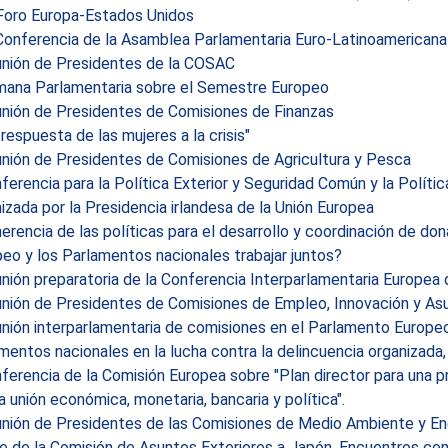
Foro Europa-Estados Unidos
Conferencia de la Asamblea Parlamentaria Euro-Latinoamericana
nión de Presidentes de la COSAC
ana Parlamentaria sobre el Semestre Europeo
nión de Presidentes de Comisiones de Finanzas
respuesta de las mujeres a la crisis"
nión de Presidentes de Comisiones de Agricultura y Pesca
erencia para la Política Exterior y Seguridad Común y la Polít
izada por la Presidencia irlandesa de la Unión Europea
rencia de las políticas para el desarrollo y coordinación de d
eo y los Parlamentos nacionales trabajar juntos?
ión preparatoria de la Conferencia Interparlamentaria Europea 
nión de Presidentes de Comisiones de Empleo, Innovación y As
ión interparlamentaria de comisiones en el Parlamento Europeo: 
mentos nacionales en la lucha contra la delincuencia organizada, 
erencia de la Comisión Europea sobre "Plan director para una p
a unión económica, monetaria, bancaria y política".
nión de Presidentes de las Comisiones de Medio Ambiente y En
e de la Comisión de Asuntos Exteriores a Japón. Encuentros con