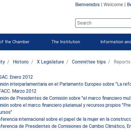
Bienvenidos
| Welcome |
B
 of the Chamber
The Institution
Information and
ity
Historic
X Legislature
Committee trips
Reports
AC. Enero 2012
ión interparlamentaria en el Parlamento Europeo sobre "La ref
ACC. Marzo 2012
ión de Presidentes de Comisión sobre "el marco financiero multian
ión sobre el marco financiero plurianual y recursos propios "Pr
ursos"
erencia internacional sobre el papel de la mujer en la construcc
erencia de Presidentes de Comisiones de Cambio Climático, Ene