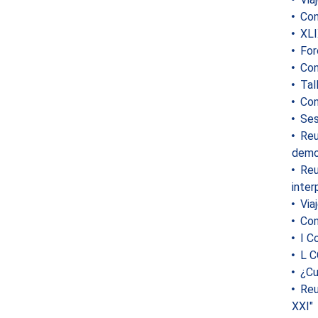
Con
XLI
Foro
Conf
Tal
Con
Sesi
Reu
democ
Reun
inter
Viaj
Conf
I Co
L C
¿Cuá
Reun
XXI"