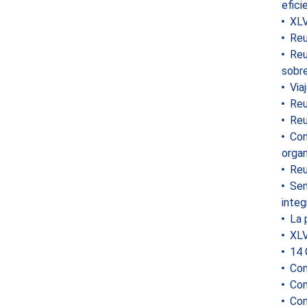
efici
XLV
Reun
Reun
sobre
Viaj
Reun
Reu
Conf
organ
Reun
Semi
integ
La 
XLV
14 C
Con
Con
Con