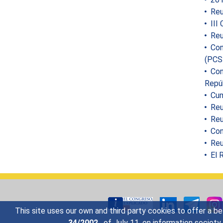
Reun
III 
Reu
Conf
(PCS
Conf
Repúb
Cum
Reun
Reu
Conf
Reu
El R
This site uses our own and third party cookies to offer a be
34/2002
, of July 11, on information societ