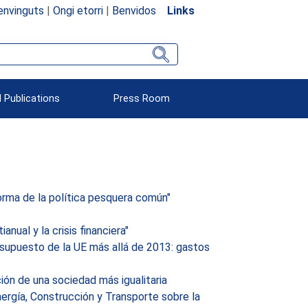
envinguts
|
Ongi etorri
|
Benvidos
Links
 Publications
Press Room
orma de la política pesquera común"
ual y la crisis financiera"
esupuesto de la UE más allá de 2013: gastos
ión de una sociedad más igualitaria
rgía, Construcción y Transporte sobre la