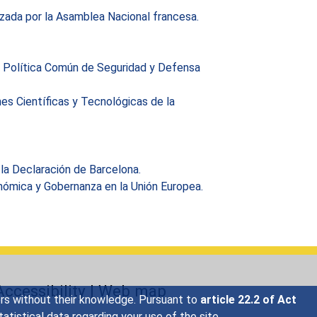
izada por la Asamblea Nacional francesa.
la Política Común de Seguridad y Defensa
es Científicas y Tecnológicas de la
la Declaración de Barcelona.
nómica y Gobernanza en la Unión Europea.
Accessibility
|
Web map
sers without their knowledge. Pursuant to
article 22.2 of Act
tistical data regarding your use of the site.