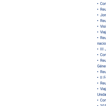
Con
Reun
Jor
Reu
Visi
Viaj
Reun
nacio
III 
Con
Reun
Géne
Reun
II F
Reu
Viaj
Unid
Con
2015