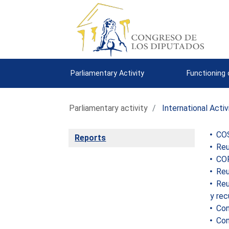
Parliamentary Activity
Functioning
Parliamentary activity
International Activ
COS
Reports
Reun
COF
Reun
Reun
y rec
Conf
Conf