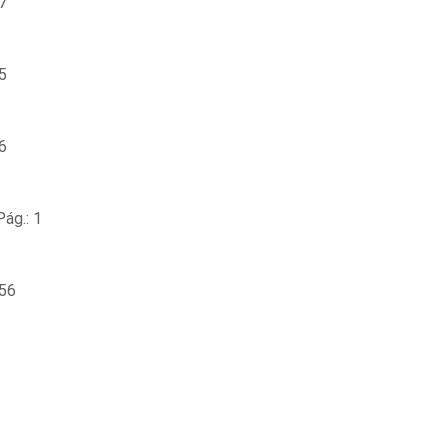
7
5
6
ág.: 1
 56