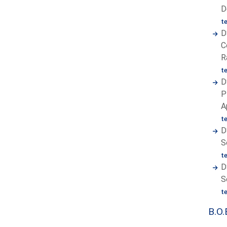
D
t
D
C
R
t
D
P
A
t
D
S
t
D
S
t
B.O.