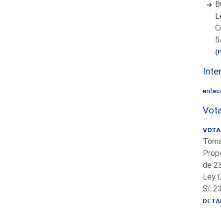
B
L
C
5
(
Inte
enlac
Vota
VOTAC
Toma
Propo
de 23
Ley O
Sí: 2
DETA