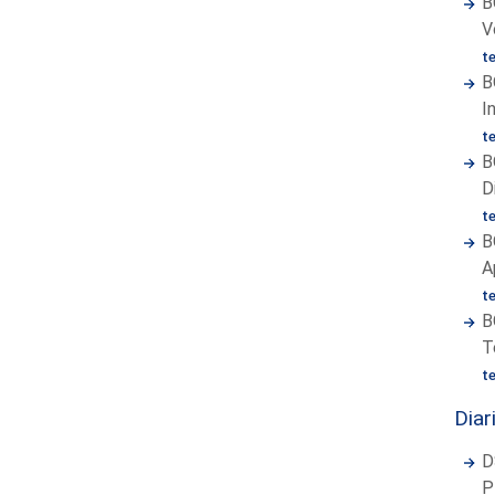
B
V
t
B
I
t
B
D
t
B
A
t
B
T
t
Diar
D
P