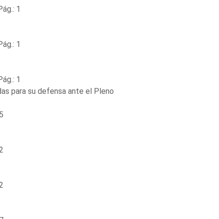
ág.: 1
ág.: 1
ág.: 1
as para su defensa ante el Pleno
5
2
2