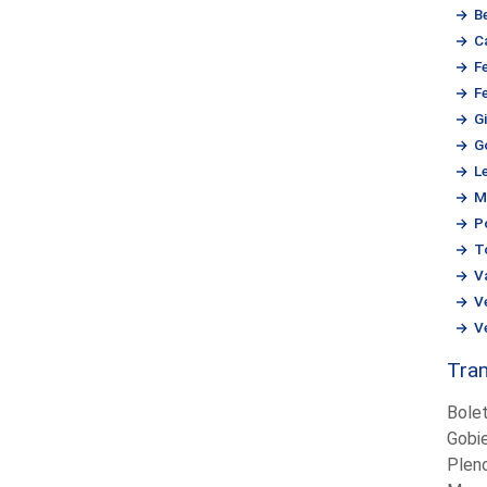
B
C
F
F
G
G
L
M
P
T
V
V
V
Tram
Bolet
Gobi
Plen