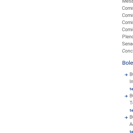
Mesa
Comis
Comis
Comis
Comis
Plen
Sena
Concl
Bole
B
I
t
B
T
t
B
A
t