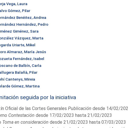
erja Vega, Laura
alvo Gómez, Pilar
ernández Benéitez, Andrea
ernández Hernández, Pedro
iménez Giménez, Sara
onzález Vázquez, Marta
egarda Uriarte, Mikel
oro Almaraz, María Jesús
ozueta Fernández, Isabel
oscano de Balbín, Carla
allugera Balañà, Pilar
ehí Cantenys, Mireia
elarde Gómez, Martina
itación seguida por la iniciativa
ín Oficial de las Cortes Generales
Publicación
desde 14/02/202
erno
Contestación
desde 17/02/2023 hasta 21/02/2023
o
Toma en consideración
desde 21/02/2023 hasta 07/03/2023