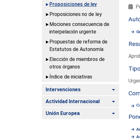
Proposiciones de ley
Pr
Proposiciones no de ley
Aut
Mociones consecuencia de
interpelación urgente
G
Propuestas de reforma de
Resu
Estatutos de Autonomía
Apro
Elección de miembros de
otros órganos
Tipo
Índice de iniciativas
Urge
Alternar
Intervenciones
Com
Alternar
Actividad Internacional
C
Alternar
Unión Europea
Pon
A
A