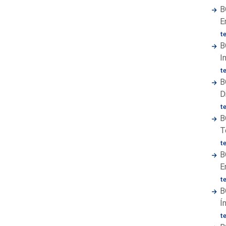
B
E
t
B
I
t
B
D
t
B
T
t
B
E
t
B
Í
t