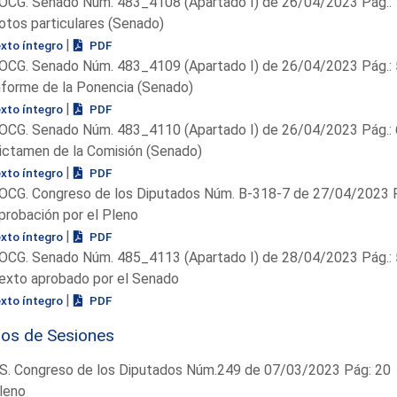
OCG. Senado Núm. 483_4108 (Apartado I) de 26/04/2023 Pág.: 
otos particulares (Senado)
|
exto íntegro
PDF
OCG. Senado Núm. 483_4109 (Apartado I) de 26/04/2023 Pág.: 
nforme de la Ponencia (Senado)
|
exto íntegro
PDF
OCG. Senado Núm. 483_4110 (Apartado I) de 26/04/2023 Pág.: 
ictamen de la Comisión (Senado)
|
exto íntegro
PDF
OCG. Congreso de los Diputados Núm. B-318-7 de 27/04/2023 P
probación por el Pleno
|
exto íntegro
PDF
OCG. Senado Núm. 485_4113 (Apartado I) de 28/04/2023 Pág.:
exto aprobado por el Senado
|
exto íntegro
PDF
ios de Sesiones
S. Congreso de los Diputados Núm.249 de 07/03/2023 Pág: 20
leno