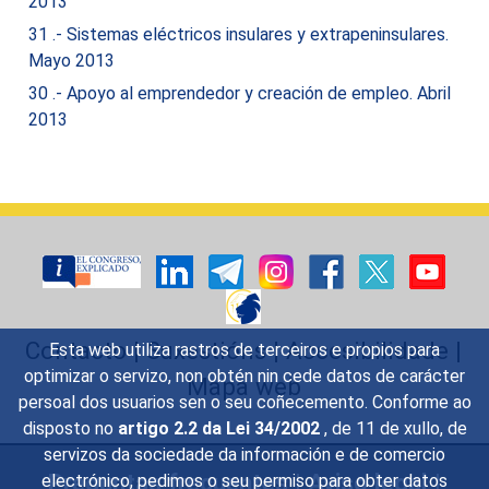
2013
31 .- Sistemas eléctricos insulares y extrapeninsulares.
Mayo 2013
30 .- Apoyo al emprendedor y creación de empleo. Abril
2013
Contacto
|
Suxestións
|
Accesibilidade
|
Esta web utiliza rastros de terceiros e propios para
optimizar o servizo, non obtén nin cede datos de carácter
Mapa web
persoal dos usuarios sen o seu coñecemento. Conforme ao
disposto no
artigo 2.2 da Lei 34/2002
, de 11 de xullo, de
servizos da sociedade da información e de comercio
Preguntas frecuentes
|
Aviso legal
|
electrónico, pedimos o seu permiso para obter datos