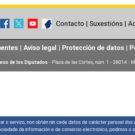
Contacto
|
Suxestións
|
Ac
uentes
|
Aviso legal
|
Protección de datos
|
P
eso de los Diputados
- Plaza de las Cortes, núm. 1 - 28014 -
mizar o servizo, non obtén nin cede datos de carácter persoal d
 sociedade da información e de comercio electrónico, pedimos o 