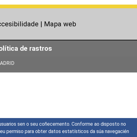
cesibilidade
|
Mapa web
olítica de rastros
 MADRID
os usuarios sen o seu coñecemento. Conforme ao disposto no
seu permiso para obter datos estatísticos da súa navegacién