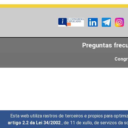
Preguntas frec
Congr
Esta web utiliza rastros de terceiros e propios para opti
artigo 2.2 da Lei 34/2002
, de 11 de xullo, de servizos da