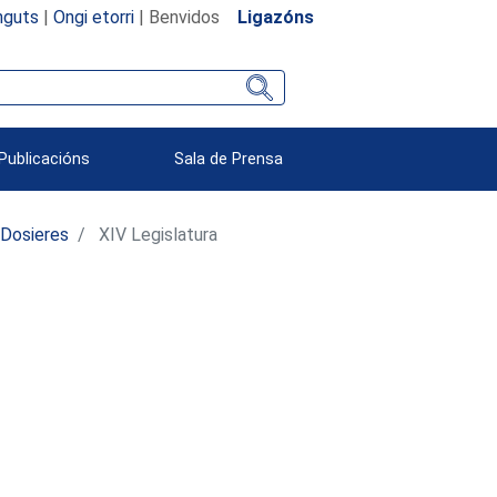
nguts
|
Ongi etorri
| Benvidos
Ligazóns
Publicacións
Sala de Prensa
Dosieres
XIV Legislatura