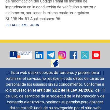
de modificación del Código Penal en materia de
imprudencia en la conducción de vehículos a motor o
ciclomotor, por tener la misma carácter orgánico.
Sí: 195 No: 51 Abstenciones: 96
DETALLE
XML
JSON
Contacto
|
Sugerencias
|
Accesibilidad
|
Esta web utiliza cookies de terceros y propias para
optimizar el servicio, no recaba ni cede datos de carácter
Mapa Web
personal de los usuarios sin su conocimiento. Conforme a
lo dispuesto en el
artículo 22.2 de la Ley 34/2002
, de 11
de julio, de servicios de la sociedad de la información y de
Preguntas Frecuentes
|
Aviso legal
|
comercio electrónico, pedimos su permiso para obtener
datos estadísticos de su navegación por el sitio web