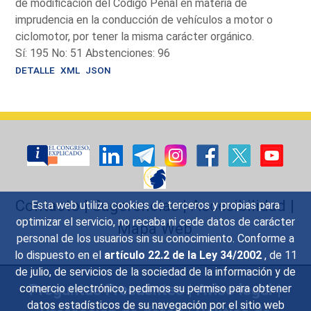
de modificación del Código Penal en materia de
imprudencia en la conducción de vehículos a motor o
ciclomotor, por tener la misma carácter orgánico.
Sí: 195 No: 51 Abstenciones: 96
DETALLE
XML
JSON
Contacto
|
Sugerencias
|
Accesibilidad
|
Esta web utiliza cookies de terceros y propias para
optimizar el servicio, no recaba ni cede datos de carácter
Mapa Web
personal de los usuarios sin su conocimiento. Conforme a
lo dispuesto en el
artículo 22.2 de la Ley 34/2002
, de 11
de julio, de servicios de la sociedad de la información y de
Preguntas Frecuentes
|
Aviso legal
|
comercio electrónico, pedimos su permiso para obtener
datos estadísticos de su navegación por el sitio web