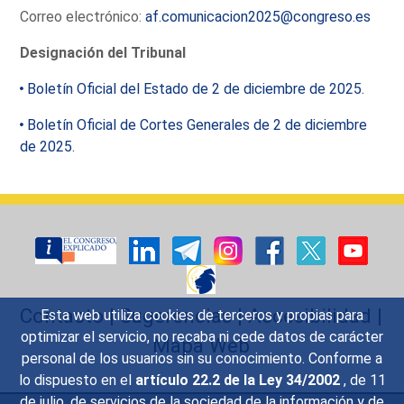
Correo electrónico:
af.comunicacion2025@congreso.es
Designación del Tribunal
Boletín Oficial del Estado de 2 de diciembre de 2025.
Boletín Oficial de Cortes Generales de 2 de diciembre
de 2025.
Contacto
|
Sugerencias
|
Accesibilidad
|
Esta web utiliza cookies de terceros y propias para
optimizar el servicio, no recaba ni cede datos de carácter
Mapa Web
personal de los usuarios sin su conocimiento. Conforme a
lo dispuesto en el
artículo 22.2 de la Ley 34/2002
, de 11
de julio, de servicios de la sociedad de la información y de