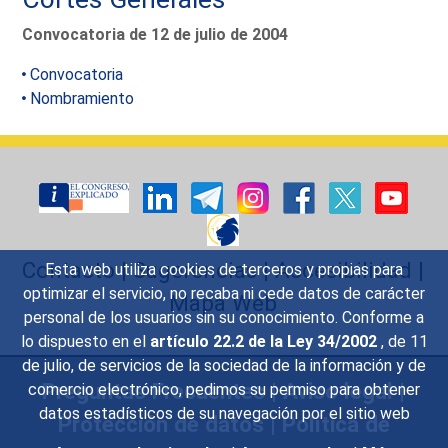
Convocatoria de 12 de julio de 2004
Convocatoria
Nombramiento
Contacto
|
Sugerencias
|
Accesibilidad
|
Esta web utiliza cookies de terceros y propias para
optimizar el servicio, no recaba ni cede datos de carácter
Mapa Web
personal de los usuarios sin su conocimiento. Conforme a
lo dispuesto en el
artículo 22.2 de la Ley 34/2002
, de 11
de julio, de servicios de la sociedad de la información y de
Preguntas Frecuentes
|
Aviso legal
|
comercio electrónico, pedimos su permiso para obtener
datos estadísticos de su navegación por el sitio web
Protección de datos
|
Política de