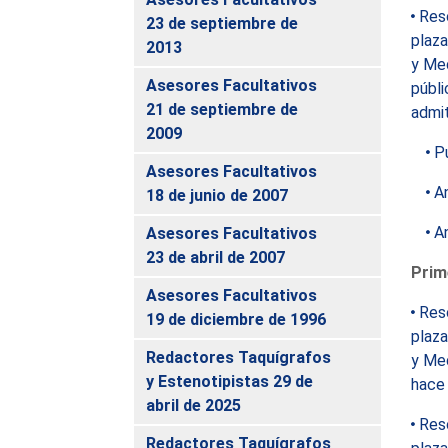
Reso
23 de septiembre de
plaza
2013
y Med
Asesores Facultativos
públi
21 de septiembre de
admit
2009
P
Asesores Facultativos
An
18 de junio de 2007
An
Asesores Facultativos
23 de abril de 2007
Prim
Asesores Facultativos
Reso
19 de diciembre de 1996
plaza
Redactores Taquígrafos
y Med
y Estenotipistas 29 de
hace 
abril de 2025
Reso
Redactores Taquígrafos