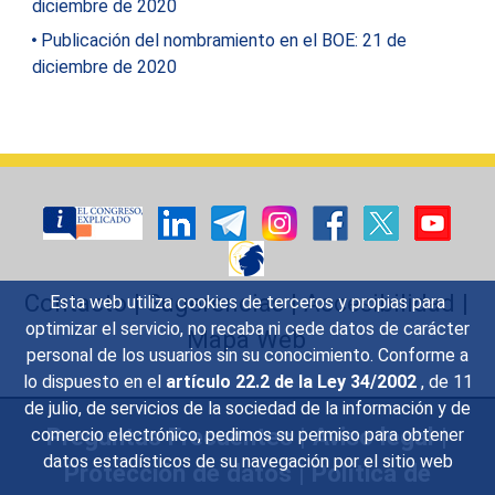
diciembre de 2020
Publicación del nombramiento en el BOE: 21 de
diciembre de 2020
Contacto
|
Sugerencias
|
Accesibilidad
|
Esta web utiliza cookies de terceros y propias para
optimizar el servicio, no recaba ni cede datos de carácter
Mapa Web
personal de los usuarios sin su conocimiento. Conforme a
lo dispuesto en el
artículo 22.2 de la Ley 34/2002
, de 11
de julio, de servicios de la sociedad de la información y de
Preguntas Frecuentes
|
Aviso legal
|
comercio electrónico, pedimos su permiso para obtener
datos estadísticos de su navegación por el sitio web
Protección de datos
|
Política de