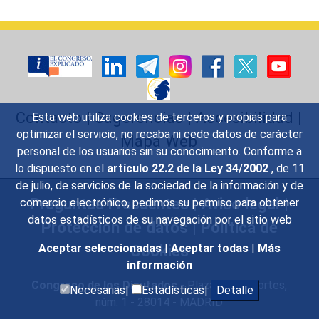
Contacto
|
Sugerencias
|
Accesibilidad
|
Esta web utiliza cookies de terceros y propias para
optimizar el servicio, no recaba ni cede datos de carácter
Mapa Web
personal de los usuarios sin su conocimiento. Conforme a
lo dispuesto en el
artículo 22.2 de la Ley 34/2002
, de 11
de julio, de servicios de la sociedad de la información y de
Preguntas Frecuentes
|
Aviso legal
|
comercio electrónico, pedimos su permiso para obtener
datos estadísticos de su navegación por el sitio web
Protección de datos
|
Política de
Cookies
Aceptar seleccionadas
|
Aceptar todas
|
Más
información
Congreso de los Diputados
- Plaza de las Cortes,
Necesarias|
Estadísticas|
Detalle
núm. 1 - 28014 - MADRID