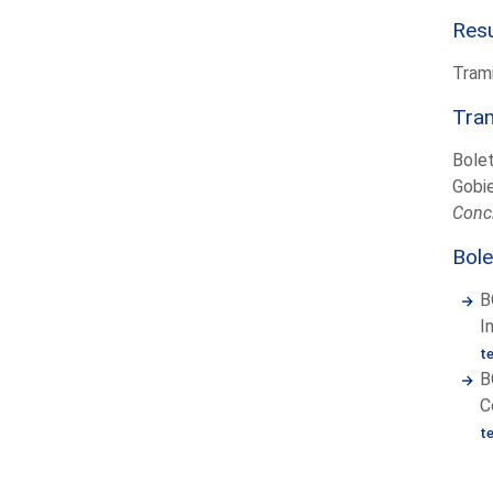
Resu
Trami
Tram
Bolet
Gobi
Conc
Bole
B
I
t
B
C
t