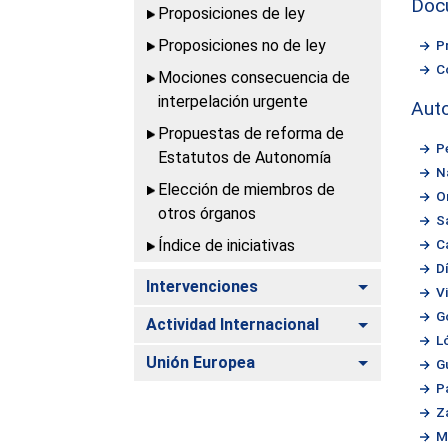
Doc
Proposiciones de ley
Proposiciones no de ley
P
C
Mociones consecuencia de
interpelación urgente
Aut
Propuestas de reforma de
P
Estatutos de Autonomía
N
Elección de miembros de
O
otros órganos
S
Índice de iniciativas
C
D
Alternar
Intervenciones
V
G
Alternar
Actividad Internacional
L
Alternar
Unión Europea
Gu
Pa
Z
M