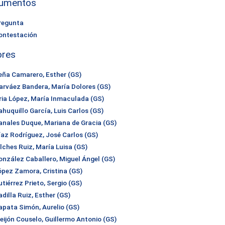
umentos
regunta
ontestación
ores
eña Camarero, Esther (GS)
arváez Bandera, María Dolores (GS)
ria López, María Inmaculada (GS)
ahuquillo García, Luis Carlos (GS)
anales Duque, Mariana de Gracia (GS)
íaz Rodríguez, José Carlos (GS)
ilches Ruiz, María Luisa (GS)
onzález Caballero, Miguel Ángel (GS)
ópez Zamora, Cristina (GS)
tiérrez Prieto, Sergio (GS)
dilla Ruiz, Esther (GS)
apata Simón, Aurelio (GS)
eijón Couselo, Guillermo Antonio (GS)