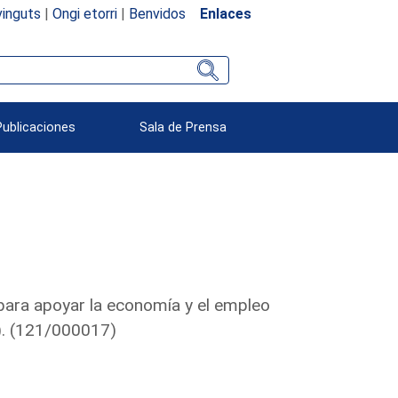
inguts
|
Ongi etorri
|
Benvidos
Enlaces
Publicaciones
Sala de Prensa
ara apoyar la economía y el empleo
l). (121/000017)