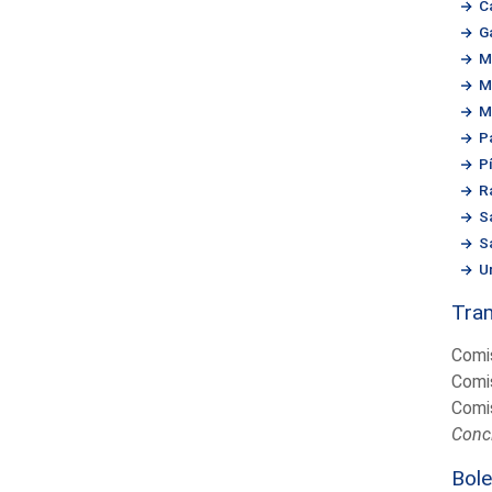
C
G
M
M
M
P
P
R
S
S
U
Tram
Comi
Comi
Comi
Concl
Bole