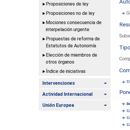
Aut
Proposiciones de ley
G
Proposiciones no de ley
Mociones consecuencia de
Resu
interpelación urgente
Subsu
Propuestas de reforma de
Estatutos de Autonomía
Tipo
Elección de miembros de
Compe
otros órganos
Com
Índice de iniciativas
C
Alternar
Intervenciones
Pon
Alternar
Actividad Internacional
B
Alternar
Unión Europea
C
C
C