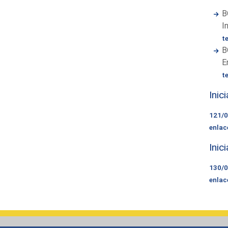
B
I
t
B
E
t
Inic
121/
enlac
Inic
130/
enlac