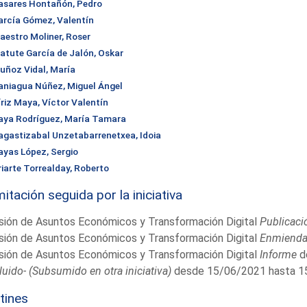
asares Hontañón, Pedro
arcía Gómez, Valentín
aestro Moliner, Roser
atute García de Jalón, Oskar
uñoz Vidal, María
aniagua Núñez, Miguel Ángel
íriz Maya, Víctor Valentín
aya Rodríguez, María Tamara
agastizabal Unzetabarrenetxea, Idoia
ayas López, Sergio
riarte Torrealday, Roberto
itación seguida por la iniciativa
sión de Asuntos Económicos y Transformación Digital
Publicaci
sión de Asuntos Económicos y Transformación Digital
Enmiend
sión de Asuntos Económicos y Transformación Digital
Informe
d
uido- (Subsumido en otra iniciativa)
desde 15/06/2021 hasta 1
tines